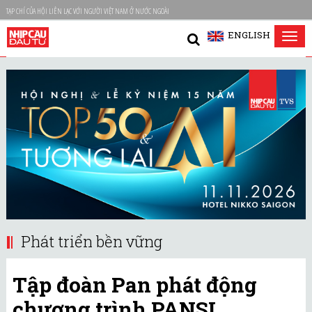
TẠP CHÍ CỦA HỘI LIÊN LẠC VỚI NGƯỜI VIỆT NAM Ở NƯỚC NGOÀI
ENGLISH
Tog
nav
Phát triển bền vững
Tập đoàn Pan phát động
chương trình PANSI