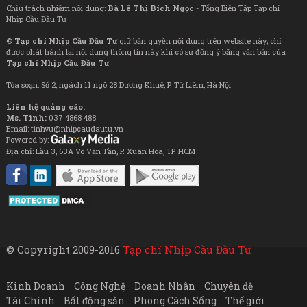
Chịu trách nhiệm nội dung:
Bà Lê Thị Bích Ngọc
- Tổng Biên Tập Tạp chí
Nhịp Cầu Đầu Tư
©
Tạp chí Nhịp Cầu Đầu Tư
giữ bản quyền nội dung trên website này; chỉ
được phát hành lại nội dung thông tin này khi có sự đồng ý bằng văn bản của
Tạp chí Nhịp Cầu Đầu Tư
Tòa soạn: Số 2, ngách 11 ngõ 28 Dương Khuê, P. Từ Liêm, Hà Nội
Liên hệ quảng cáo:
Ms. Tình:
037 4868 488
Email: tinhvu@nhipcaudautu.vn
Powered by:
Địa chỉ: Lầu 3, 63A Võ Văn Tần, P. Xuân Hòa, TP. HCM
© Copyright 2009-2016
Tạp chí Nhịp Cầu Đầu Tư
Kinh Doanh
Công Nghệ
Doanh Nhân
Chuyên đề
Tài Chính
Bất động sản
Phong Cách Sống
Thế giới