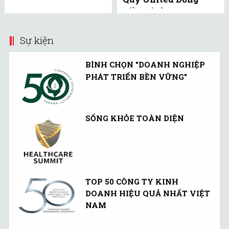
Tiền Linh Hoạt
(UMMF) ra công ...
Sự kiện
BÌNH CHỌN "DOANH NGHIỆP
PHÁT TRIỂN BỀN VỮNG"
SỐNG KHỎE TOÀN DIỆN
TOP 50 CÔNG TY KINH
DOANH HIỆU QUẢ NHẤT VIỆT
NAM