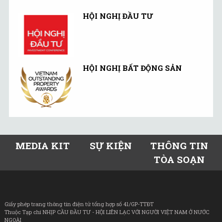
HỘI NGHỊ ĐẦU TƯ
HỘI NGHỊ BẤT ĐỘNG SẢN
MEDIA KIT
SỰ KIỆN
THÔNG TIN
TÒA SOẠN
Giấy phép trang thông tin điện tử tổng hợp số 41/GP-TTĐT
Thuộc Tạp chí NHỊP CẦU ĐẦU TƯ - HỘI LIÊN LẠC VỚI NGƯỜI VIỆT NAM Ở NƯỚC
NGOÀI