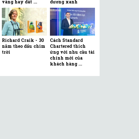
vàng hay dát ...
dương xanh
Richard Craik - 30
Cách Standard
năm theo dấu chim
Chartered thích
trời
ứng với nhu cầu tài
chính mới của
khách hàng ...