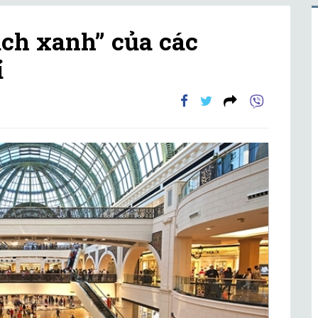
ịch xanh” của các
ỉ