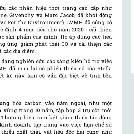
u các nhãn hiệu thời trang cao cấp như
eline, Givenchy và Marc Jacob, đã khởi động
ive For the Environment). LVMH đã củng cố
 định 4 mục tiêu cho năm 2020 - cải thiện
các sản phẩm của mình. Họ áp dụng các tiêu
g ứng, giảm phát thải CO và cải thiện các
ả các địa điểm.
ang nghiên cứu các sáng kiến hỗ trợ việc
 đã mua lại cổ phiếu thiểu số của Stella
t kế này làm cố vấn đặc biệt về tính bền
rung hòa carbon vào năm ngoái, như một
 vững trong 10 năm, tập hợp 3 trụ cột: môi
. Thương hiệu cam kết giảm thiểu tác động
kinh doanh, tập trung vào việc hạn chế sử
hiểu chất thải, vật liệu độc hại cũng như