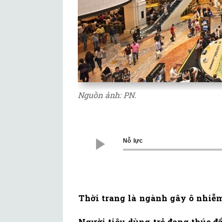
Nguồn ảnh: PN.
Nỗ lực
Thời trang là ngành gây ô nhiễm 
Người tiêu dùng trẻ đang thúc 