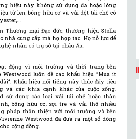
ương hiệu này không sử dụng da hoặc lông
iệu từ len, bông hữu cơ và vải dệt tái chế có
ster,...
 ​​Thương mại Đạo đức, thương hiệu Stella
 nhà cung cấp mà họ hợp tác. Họ nỗ lực để
ghệ nhân có trụ sở tại châu Âu.
ạt động vì môi trường và thời trang bền
 Westwood luôn đề cao khẩu hiệu “Mua ít
dài”. Khẩu hiệu nổi tiếng này thúc đẩy tiêu
ng và các khía cạnh khác của cuộc sống.
 sử dụng các loại vải tái chế hoặc thân
nh, bông hữu cơ, sợi tre và vải thô nhiều
ng pháp thân thiện với môi trường và bền
 Vivienne Westwood đã đưa ra một số dòng
cho cộng đồng.