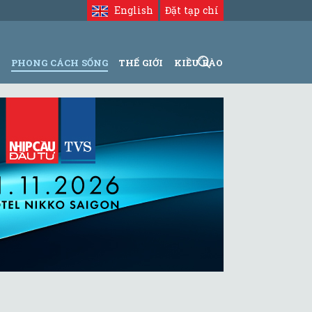
English
Đặt tạp chí
N
PHONG CÁCH SỐNG
THẾ GIỚI
KIỀU BÀO