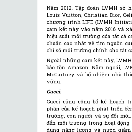
Năm 2012, Tập đoàn LVMH sở hữ
Louis Vuitton, Christian Dior, C
chương trình LIFE (LVMH Initiat
cam kết này vào năm 2016 và xác
hiệu suất môi trường của tất cả 
chuẩn cao nhất về tìm nguồn cun
chỉ số môi trường chính cho tất c
Ngoài những cam kết này, LVMH đ
bảo tồn Amazon. Năm ngoái, LVMH
McCartney và bổ nhiệm nhà thiế
vững.
Gucci:
Gucci cũng công bố kế hoạch t
phần của kế hoạch phát triển bền
trường, con người và sự đổi mới
đến môi trường trong hoạt động 
dụng năng lượng và nước, giảm t