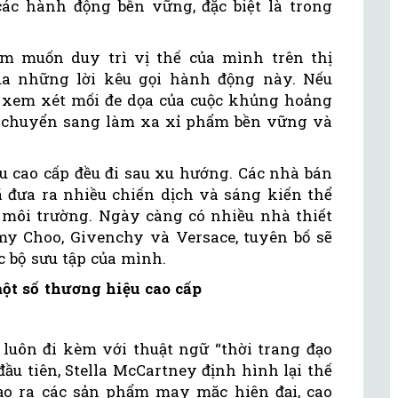
ác hành động bền vững, đặc biệt là trong
m muốn duy trì vị thế của mình trên thị
ua những lời kêu gọi hành động này. Nếu
 xem xét mối đe dọa của cuộc khủng hoảng
 chuyển sang làm xa xỉ phẩm bền vững và
u cao cấp đều đi sau xu hướng. Các nhà bán
đưa ra nhiều chiến dịch và sáng kiến ​​thể
i môi trường. Ngày càng có nhiều nhà thiết
y Choo, Givenchy và Versace, tuyên bố sẽ
 bộ sưu tập của mình.
ột số thương hiệu cao cấp
 luôn đi kèm với thuật ngữ “thời trang đạo
đầu tiên, Stella McCartney định hình lại thế
tạo ra các sản phẩm may mặc hiện đại, cao