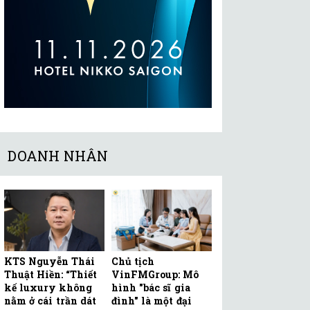
DOANH NHÂN
KTS Nguyễn Thái
Chủ tịch
Thuật Hiền: “Thiết
VinFMGroup: Mô
kế luxury không
hình "bác sĩ gia
nằm ở cái trần dát
đình" là một đại