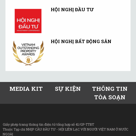
HỘI NGHỊ ĐẦU TƯ
HỘI NGHỊ BẤT ĐỘNG SẢN
MEDIA KIT
SỰ KIỆN
THÔNG TIN
TÒA SOẠN
Giấy phép trang thông tin điện tử tổng hợp số 41/GP-TTĐT
Thuộc Tạp chí NHỊP CẦU ĐẦU TƯ - HỘI LIÊN LẠC VỚI NGƯỜI VIỆT NAM Ở NƯỚC
NGOÀI