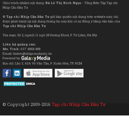
Chịu trách nhiệm nội dung:
Bà Lê Thị Bích Ngọc
- Tổng Biên Tập Tạp chí
Nhịp Cầu Đầu Tư
©
Tạp chí Nhịp Cầu Đầu Tư
giữ bản quyền nội dung trên website này; chỉ
được phát hành lại nội dung thông tin này khi có sự đồng ý bằng văn bản của
Tạp chí Nhịp Cầu Đầu Tư
Tòa soạn: Số 2, ngách 11 ngõ 28 Dương Khuê, P. Từ Liêm, Hà Nội
Liên hệ quảng cáo:
Ms. Tình:
037 4868 488
Email: tinhvu@nhipcaudautu.vn
Powered by:
Địa chỉ: Lầu 3, 63A Võ Văn Tần, P. Xuân Hòa, TP. HCM
© Copyright 2009-2016
Tạp chí Nhịp Cầu Đầu Tư
Kinh Doanh
Công Nghệ
Doanh Nhân
Chuyên đề
Tài Chính
Bất động sản
Phong Cách Sống
Thế giới