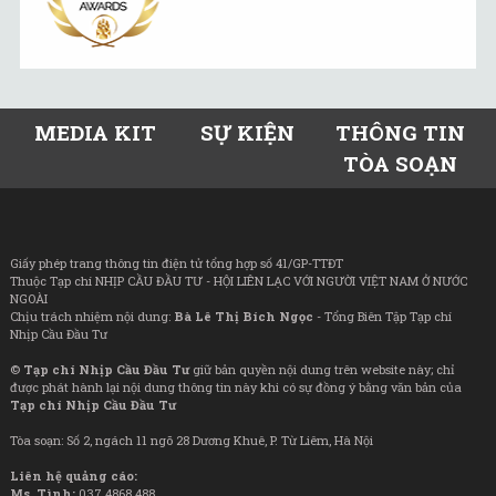
MEDIA KIT
SỰ KIỆN
THÔNG TIN
TÒA SOẠN
Giấy phép trang thông tin điện tử tổng hợp số 41/GP-TTĐT
Thuộc Tạp chí NHỊP CẦU ĐẦU TƯ - HỘI LIÊN LẠC VỚI NGƯỜI VIỆT NAM Ở NƯỚC
NGOÀI
Chịu trách nhiệm nội dung:
Bà Lê Thị Bích Ngọc
- Tổng Biên Tập Tạp chí
Nhịp Cầu Đầu Tư
©
Tạp chí Nhịp Cầu Đầu Tư
giữ bản quyền nội dung trên website này; chỉ
được phát hành lại nội dung thông tin này khi có sự đồng ý bằng văn bản của
Tạp chí Nhịp Cầu Đầu Tư
Tòa soạn: Số 2, ngách 11 ngõ 28 Dương Khuê, P. Từ Liêm, Hà Nội
Liên hệ quảng cáo:
Ms. Tình:
037 4868 488