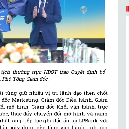
ịch thường trực HĐQT trao Quyết định bổ
 Phó Tổng Giám đốc.
i từng giữ nhiều vị trí lãnh đạo then chốt
 đốc Marketing, Giám đốc Điều hành, Giám
ổi mô hình, Giám đốc Khối vận hành, trực
lược, thúc đẩy chuyển đổi mô hình và nâng
hất, ông tiếp tục ghi dấu ấn tại LPBank với
phần xây dựng nền tảng vận hành tinh gọn