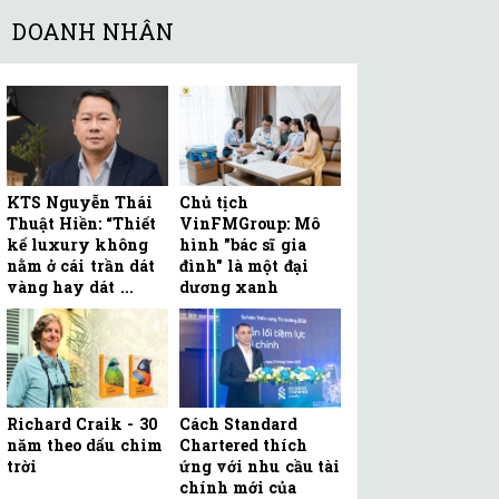
DOANH NHÂN
KTS Nguyễn Thái
Chủ tịch
Thuật Hiền: “Thiết
VinFMGroup: Mô
kế luxury không
hình "bác sĩ gia
nằm ở cái trần dát
đình" là một đại
vàng hay dát ...
dương xanh
Richard Craik - 30
Cách Standard
năm theo dấu chim
Chartered thích
trời
ứng với nhu cầu tài
chính mới của