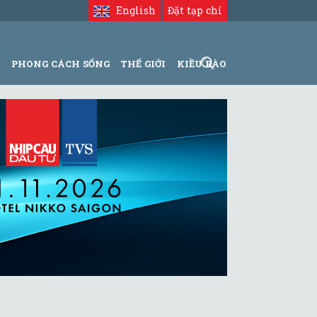
English
Đặt tạp chí
N
PHONG CÁCH SỐNG
THẾ GIỚI
KIỀU BÀO