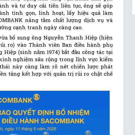
nh và tư duy cải tiến liên tục, ông sẽ góp
h tinh gọn, linh hoạt, lấy hiệu quả làm
ACOMBANK nâng tầm chất lượng dịch vụ và
ường cạnh tranh ngày càng cao.
ừa bổ sung ông Nguyễn Thanh Hiệp (hiện
rủi ro) vào Thành viên Ban điều hành phụ
g Hiệp (sinh năm 1974) bắt đầu công tác tại
inh nghiệm sâu rộng trong lĩnh vực kiểm
thái này càng làm rõ nét chiến lược phát
ền tảng kết hợp với quản trị rủi ro chặt chẽ