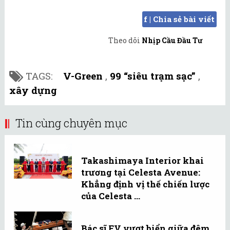
f | Chia sẻ bài viết
Theo dõi
Nhịp Cầu Đầu Tư
TAGS:
V-Green
,
99 “siêu trạm sạc”
,
xây dựng
Tin cùng chuyên mục
Takashimaya Interior khai
trương tại Celesta Avenue:
Khẳng định vị thế chiến lược
của Celesta ...
Bác sĩ FV vượt biển giữa đêm