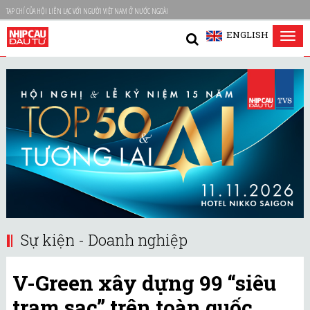
TẠP CHÍ CỦA HỘI LIÊN LẠC VỚI NGƯỜI VIỆT NAM Ở NƯỚC NGOÀI
ENGLISH
Tog
nav
Sự kiện - Doanh nghiệp
V-Green xây dựng 99 “siêu
trạm sạc” trên toàn quốc