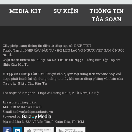
MEDIA KIT
SỰ KIỆN
THÔNG TIN
TÒA SOẠN
Giấy phép trang thông tin điện tử tổng hợp số 41/GP-TTĐT
Thuộc Tạp chí NHỊP CẦU ĐẦU TƯ - HỘI LIÊN LẠC VỚI NGƯỜI VIỆT NAM Ở NƯỚC
NGOÀI
Chịu trách nhiệm nội dung:
Bà Lê Thị Bích Ngọc
- Tổng Biên Tập Tạp chí
Nhịp Cầu Đầu Tư
©
Tạp chí Nhịp Cầu Đầu Tư
giữ bản quyền nội dung trên website này; chỉ
được phát hành lại nội dung thông tin này khi có sự đồng ý bằng văn bản của
Tạp chí Nhịp Cầu Đầu Tư
Tòa soạn: Số 2, ngách 11 ngõ 28 Dương Khuê, P. Từ Liêm, Hà Nội
Liên hệ quảng cáo:
Ms. Tình:
037 4868 488
Email: tinhvu@nhipcaudautu.vn
Powered by:
Địa chỉ: Lầu 3, 63A Võ Văn Tần, P. Xuân Hòa, TP. HCM