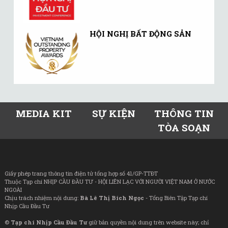
HỘI NGHỊ BẤT ĐỘNG SẢN
MEDIA KIT
SỰ KIỆN
THÔNG TIN
TÒA SOẠN
Giấy phép trang thông tin điện tử tổng hợp số 41/GP-TTĐT
Thuộc Tạp chí NHỊP CẦU ĐẦU TƯ - HỘI LIÊN LẠC VỚI NGƯỜI VIỆT NAM Ở NƯỚC
NGOÀI
Chịu trách nhiệm nội dung:
Bà Lê Thị Bích Ngọc
- Tổng Biên Tập Tạp chí
Nhịp Cầu Đầu Tư
©
Tạp chí Nhịp Cầu Đầu Tư
giữ bản quyền nội dung trên website này; chỉ