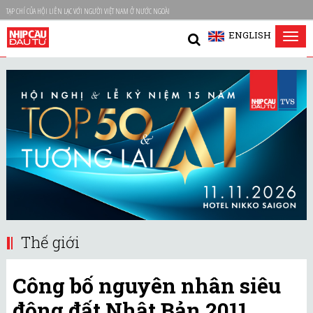
TẠP CHÍ CỦA HỘI LIÊN LẠC VỚI NGƯỜI VIỆT NAM Ở NƯỚC NGOÀI
ENGLISH
Tog
nav
Thế giới
Công bố nguyên nhân siêu
động đất Nhật Bản 2011