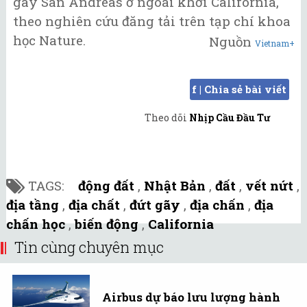
gãy San Andreas ở ngoài khơi California,
theo nghiên cứu đăng tải trên tạp chí khoa
học Nature.
Nguồn
Vietnam+
f | Chia sẻ bài viết
Theo dõi
Nhịp Cầu Đầu Tư
TAGS:
động đất
,
Nhật Bản
,
đất
,
vết nứt
,
địa tầng
,
địa chất
,
đứt gãy
,
địa chấn
,
địa
chấn học
,
biến động
,
California
Tin cùng chuyên mục
Airbus dự báo lưu lượng hành