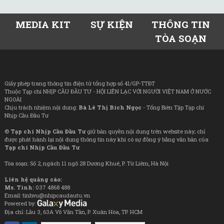
MEDIA KIT
SỰ KIỆN
THÔNG TIN
TÒA SOẠN
Giấy phép trang thông tin điện tử tổng hợp số 41/GP-TTĐT
Thuộc Tạp chí NHỊP CẦU ĐẦU TƯ - HỘI LIÊN LẠC VỚI NGƯỜI VIỆT NAM Ở NƯỚC
NGOÀI
Chịu trách nhiệm nội dung:
Bà Lê Thị Bích Ngọc
- Tổng Biên Tập Tạp chí
Nhịp Cầu Đầu Tư
©
Tạp chí Nhịp Cầu Đầu Tư
giữ bản quyền nội dung trên website này; chỉ
được phát hành lại nội dung thông tin này khi có sự đồng ý bằng văn bản của
Tạp chí Nhịp Cầu Đầu Tư
Tòa soạn: Số 2, ngách 11 ngõ 28 Dương Khuê, P. Từ Liêm, Hà Nội
Liên hệ quảng cáo:
Ms. Tình:
037 4868 488
Email: tinhvu@nhipcaudautu.vn
Powered by:
Địa chỉ: Lầu 3, 63A Võ Văn Tần, P. Xuân Hòa, TP. HCM