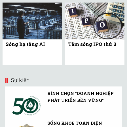
Sóng hạ tầng AI
Tâm sóng IPO thứ 3
Sự kiện
BÌNH CHỌN "DOANH NGHIỆP
PHÁT TRIỂN BỀN VỮNG"
SỐNG KHỎE TOÀN DIỆN