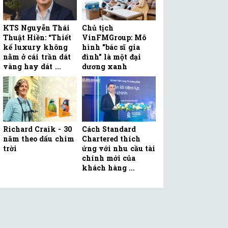
KTS Nguyễn Thái
Chủ tịch
Thuật Hiền: “Thiết
VinFMGroup: Mô
kế luxury không
hình "bác sĩ gia
nằm ở cái trần dát
đình" là một đại
vàng hay dát ...
dương xanh
Richard Craik - 30
Cách Standard
năm theo dấu chim
Chartered thích
trời
ứng với nhu cầu tài
chính mới của
khách hàng ...