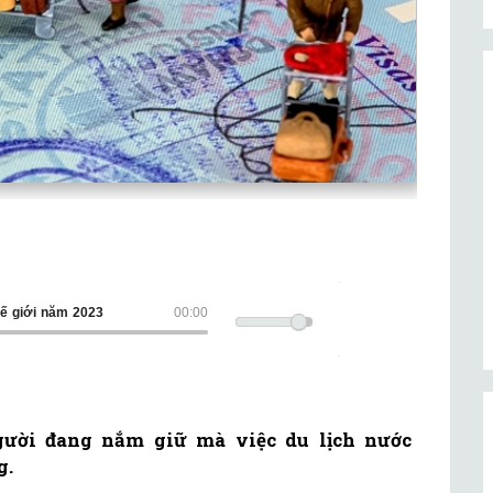
hế giới năm 2023
00:00
gười đang nắm giữ mà việc du lịch nước
g.