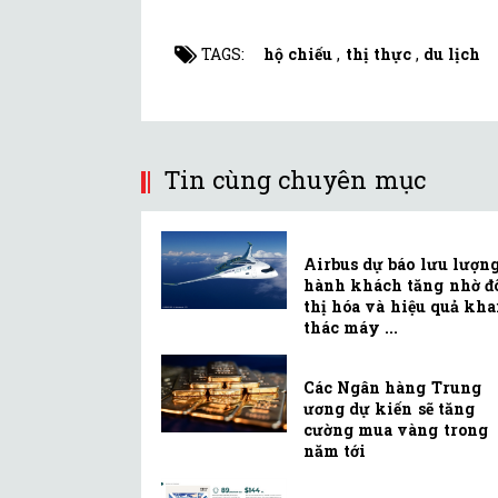
TAGS:
hộ chiếu
,
thị thực
,
du lịch
Tin cùng chuyên mục
Airbus dự báo lưu lượn
hành khách tăng nhờ đ
thị hóa và hiệu quả kha
thác máy ...
Các Ngân hàng Trung
ương dự kiến sẽ tăng
cường mua vàng trong
năm tới