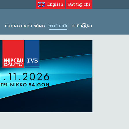
English
Đặt tạp chí
N
PHONG CÁCH SỐNG
THẾ GIỚI
KIỀU BÀO