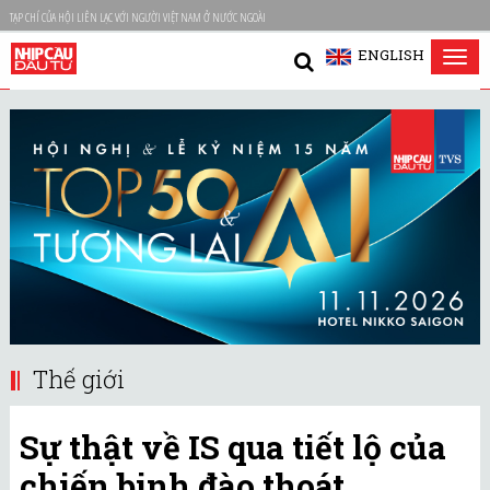
TẠP CHÍ CỦA HỘI LIÊN LẠC VỚI NGƯỜI VIỆT NAM Ở NƯỚC NGOÀI
ENGLISH
Tog
nav
Thế giới
Sự thật về IS qua tiết lộ của
chiến binh đào thoát