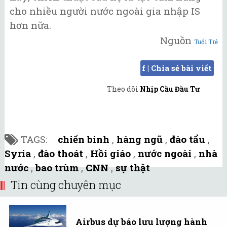
cho nhiều người nước ngoài gia nhập IS
hơn nữa.
Nguồn
Tuổi Trẻ
f | Chia sẻ bài viết
Theo dõi
Nhịp Cầu Đầu Tư
TAGS:
chiến binh
,
hàng ngũ
,
đào tẩu
,
Syria
,
đào thoát
,
Hồi giáo
,
nước ngoài
,
nhà
nước
,
bao trùm
,
CNN
,
sự thật
Tin cùng chuyên mục
Airbus dự báo lưu lượng hành