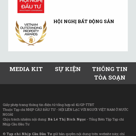
HỘI NGHỊ BẤT ĐỘNG SẢN
MEDIA KIT
SỰ KIỆN
THÔNG TIN
TÒA SOẠN
Giấy phép trang thông tin điện tử tổng hợp số 41/GP-TTĐT
Thuộc Tạp chí NHỊP CẦU ĐẦU TƯ - HỘI LIÊN LẠC VỚI NGƯỜI VIỆT NAM Ở NƯỚC
NGOÀI
Chịu trách nhiệm nội dung:
Bà Lê Thị Bích Ngọc
- Tổng Biên Tập Tạp chí
Nhịp Cầu Đầu Tư
©
Tạp chí Nhịp Cầu Đầu Tư
giữ bản quyền nội dung trên website này; chỉ