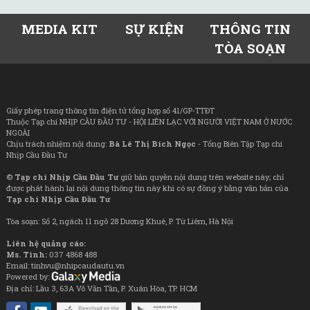
MEDIA KIT
SỰ KIỆN
THÔNG TIN
TÒA SOẠN
Giấy phép trang thông tin điện tử tổng hợp số 41/GP-TTĐT
Thuộc Tạp chí NHỊP CẦU ĐẦU TƯ - HỘI LIÊN LẠC VỚI NGƯỜI VIỆT NAM Ở NƯỚC
NGOÀI
Chịu trách nhiệm nội dung:
Bà Lê Thị Bích Ngọc
- Tổng Biên Tập Tạp chí
Nhịp Cầu Đầu Tư
©
Tạp chí Nhịp Cầu Đầu Tư
giữ bản quyền nội dung trên website này; chỉ
được phát hành lại nội dung thông tin này khi có sự đồng ý bằng văn bản của
Tạp chí Nhịp Cầu Đầu Tư
Tòa soạn: Số 2, ngách 11 ngõ 28 Dương Khuê, P. Từ Liêm, Hà Nội
Liên hệ quảng cáo:
Ms. Tình:
037 4868 488
Email: tinhvu@nhipcaudautu.vn
Powered by:
Địa chỉ: Lầu 3, 63A Võ Văn Tần, P. Xuân Hòa, TP. HCM