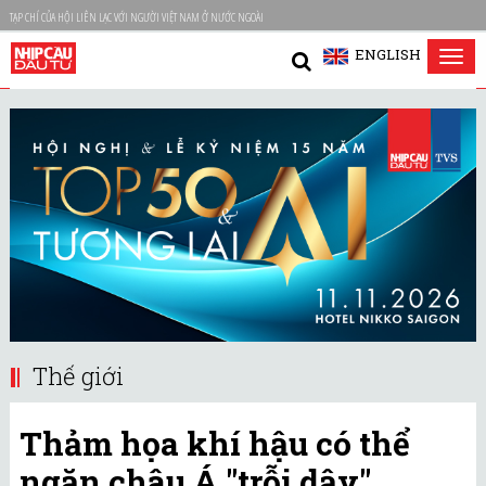
TẠP CHÍ CỦA HỘI LIÊN LẠC VỚI NGƯỜI VIỆT NAM Ở NƯỚC NGOÀI
ENGLISH
Tog
nav
Thế giới
Thảm họa khí hậu có thể
ngăn châu Á "trỗi dậy"