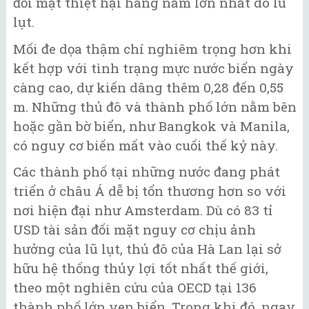
đối mặt thiệt hại hàng năm lớn nhất do lũ
lụt.
Mối đe dọa thậm chí nghiêm trọng hơn khi
kết hợp với tình trạng mực nước biển ngày
càng cao, dự kiến dâng thêm 0,28 đến 0,55
m. Những thủ đô và thành phố lớn nằm bên
hoặc gần bờ biển, như Bangkok và Manila,
có nguy cơ biến mất vào cuối thế kỷ này.
Các thành phố tại những nước đang phát
triển ở châu Á dễ bị tổn thương hơn so với
nơi hiện đại như Amsterdam. Dù có 83 tỉ
USD tài sản đối mặt nguy cơ chịu ảnh
hưởng của lũ lụt, thủ đô của Hà Lan lại sở
hữu hệ thống thủy lợi tốt nhất thế giới,
theo một nghiên cứu của OECD tại 136
thành phố lớn ven biển. Trong khi đó, ngay