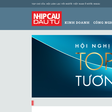
TẠP CHÍ CỦA HỘI LIÊN LẠC VỚI NGƯỜI VIỆT NAM Ở NƯỚC NGOÀI
KINH DOANH
CÔNG NG