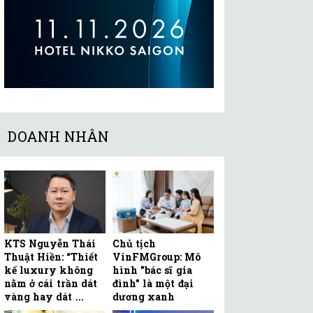
DOANH NHÂN
KTS Nguyễn Thái
Chủ tịch
Thuật Hiền: “Thiết
VinFMGroup: Mô
kế luxury không
hình "bác sĩ gia
nằm ở cái trần dát
đình" là một đại
vàng hay dát ...
dương xanh