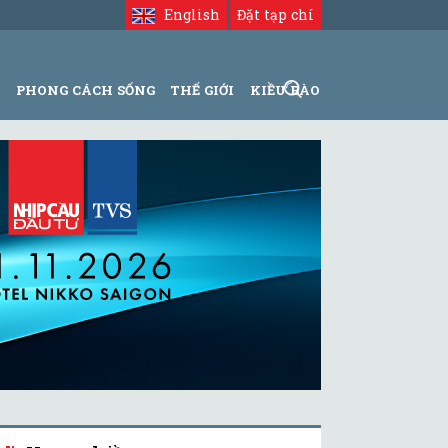
English
Đặt tạp chí
N
PHONG CÁCH SỐNG
THẾ GIỚI
KIỀU BÀO