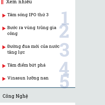
Xem nhiều
1
Tâm sóng IPO thứ 3
2
Bước ra vùng trũng gia
công
3
Đường đua mới của nước
tăng lực
4
Tâm điểm bứt phá
5
Vinasun lưỡng nan
Công Nghệ