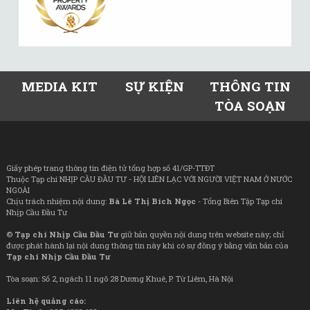
MEDIA KIT
SỰ KIỆN
THÔNG TIN
TÒA SOẠN
Giấy phép trang thông tin điện tử tổng hợp số 41/GP-TTĐT
Thuộc Tạp chí NHỊP CẦU ĐẦU TƯ - HỘI LIÊN LẠC VỚI NGƯỜI VIỆT NAM Ở NƯỚC
NGOÀI
Chịu trách nhiệm nội dung:
Bà Lê Thị Bích Ngọc
- Tổng Biên Tập Tạp chí
Nhịp Cầu Đầu Tư
©
Tạp chí Nhịp Cầu Đầu Tư
giữ bản quyền nội dung trên website này; chỉ
được phát hành lại nội dung thông tin này khi có sự đồng ý bằng văn bản của
Tạp chí Nhịp Cầu Đầu Tư
Tòa soạn: Số 2, ngách 11 ngõ 28 Dương Khuê, P. Từ Liêm, Hà Nội
Liên hệ quảng cáo: