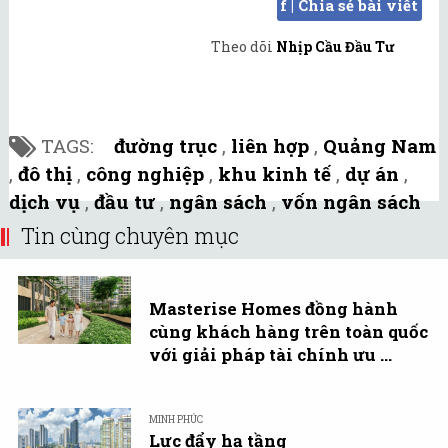
f | Chia sẻ bài viết
Theo dõi
Nhịp Cầu Đầu Tư
TAGS:
đường trục
,
liên hợp
,
Quảng Nam
,
đô thị
,
công nghiệp
,
khu kinh tế
,
dự án
,
dịch vụ
,
đầu tư
,
ngân sách
,
vốn ngân sách
Tin cùng chuyên mục
Masterise Homes đồng hành
cùng khách hàng trên toàn quốc
với giải pháp tài chính ưu ...
MINH PHÚC
Lực đẩy hạ tầng