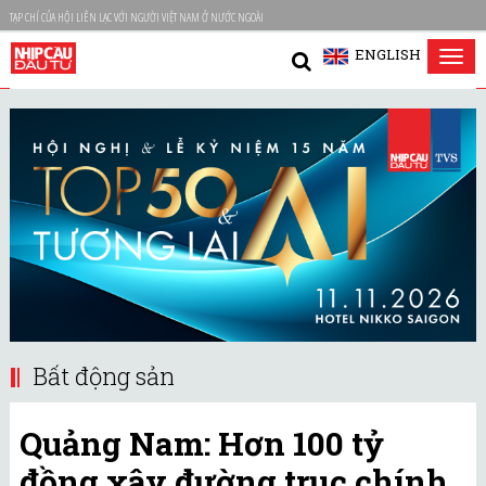
TẠP CHÍ CỦA HỘI LIÊN LẠC VỚI NGƯỜI VIỆT NAM Ở NƯỚC NGOÀI
ENGLISH
Tog
nav
Bất động sản
Quảng Nam: Hơn 100 tỷ
đồng xây đường trục chính