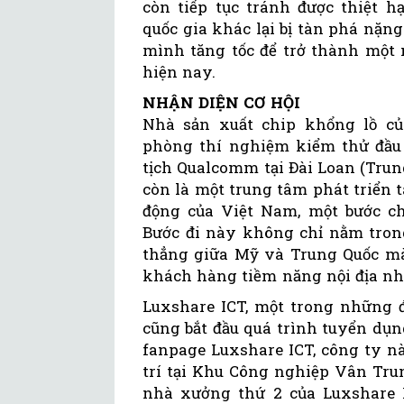
còn tiếp tục tránh được thiệt h
quốc gia khác lại bị tàn phá nặn
mình tăng tốc để trở thành một 
hiện nay.
NHẬN DIỆN CƠ HỘI
Nhà sản xuất chip khổng lồ c
phòng thí nghiệm kiểm thử đầu 
tịch Qualcomm tại Đài Loan (Tru
còn là một trung tâm phát triển 
động của Việt Nam, một bước ch
Bước đi này không chỉ nằm tron
thẳng giữa Mỹ và Trung Quốc mà
khách hàng tiềm năng nội địa như
Luxshare ICT, một trong những đ
cũng bắt đầu quá trình tuyển dụ
fanpage Luxshare ICT, công ty n
trí tại Khu Công nghiệp Vân Trun
nhà xưởng thứ 2 của Luxshare I