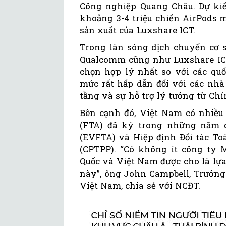
Công nghiệp Quang Châu. Dự ki
khoảng 3-4 triệu chiến AirPods 
sản xuất của Luxshare ICT.
Trong làn sóng dịch chuyển cơ s
Qualcomm cũng như Luxshare ICT
chọn hợp lý nhất so với các quố
mức rất hấp dẫn đối với các nhà 
tầng và sự hỗ trợ lý tưởng từ Chí
Bên cạnh đó, Việt Nam có nhiều 
(FTA) đã ký trong những năm 
(EVFTA) và Hiệp định Đối tác To
(CPTPP). “Có không ít công ty 
Quốc và Việt Nam được cho là lự
này”, ông John Campbell, Trưởng
Việt Nam, chia sẻ với NCĐT.