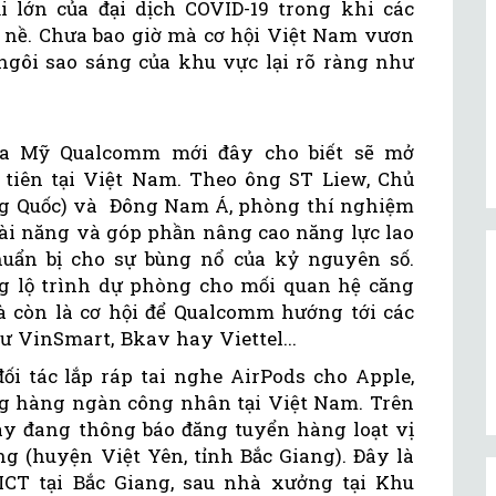
ại lớn của đại dịch COVID-19 trong khi các
g nề. Chưa bao giờ mà cơ hội Việt Nam vươn
ngôi sao sáng của khu vực lại rõ ràng như
ủa Mỹ Qualcomm mới đây cho biết sẽ mở
tiên tại Việt Nam. Theo ông ST Liew, Chủ
ng Quốc) và Đông Nam Á, phòng thí nghiệm
tài năng và góp phần nâng cao năng lực lao
uẩn bị cho sự bùng nổ của kỷ nguyên số.
g lộ trình dự phòng cho mối quan hệ căng
 còn là cơ hội để Qualcomm hướng tới các
 VinSmart, Bkav hay Viettel...
ối tác lắp ráp tai nghe AirPods cho Apple,
ng hàng ngàn công nhân tại Việt Nam. Trên
ày đang thông báo đăng tuyển hàng loạt vị
g (huyện Việt Yên, tỉnh Bắc Giang). Đây là
CT tại Bắc Giang, sau nhà xưởng tại Khu