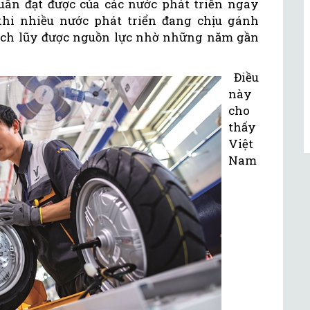
ân đạt được của các nước phát triển ngay
khi nhiều nước phát triển đang chịu gánh
tích lũy được nguồn lực nhờ những năm gần
Điều
này
cho
thấy
Việt
Nam