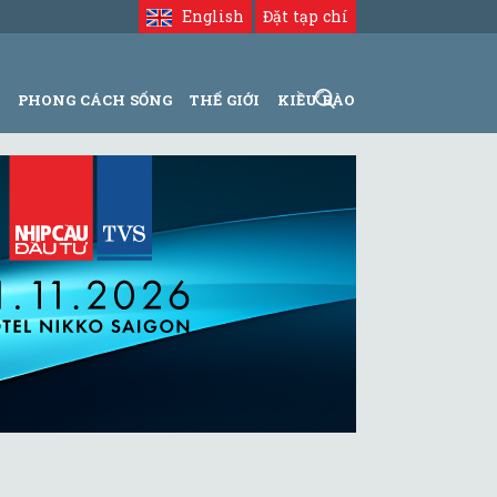
English
Đặt tạp chí
N
PHONG CÁCH SỐNG
THẾ GIỚI
KIỀU BÀO