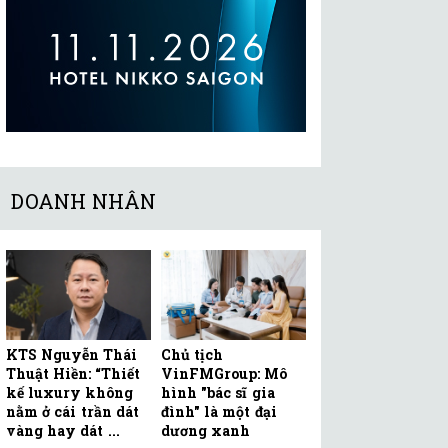
DOANH NHÂN
KTS Nguyễn Thái
Chủ tịch
Thuật Hiền: “Thiết
VinFMGroup: Mô
kế luxury không
hình "bác sĩ gia
nằm ở cái trần dát
đình" là một đại
vàng hay dát ...
dương xanh