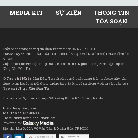
MEDIA KIT
SỰ KIỆN
THÔNG TIN
TÒA SOẠN
Giấy phép trang thông tin điện tử tổng hợp số 41/GP-TTĐT
Thuộc Tạp chí NHỊP CẦU ĐẦU TƯ - HỘI LIÊN LẠC VỚI NGƯỜI VIỆT NAM Ở NƯỚC
NGOÀI
Chịu trách nhiệm nội dung:
Bà Lê Thị Bích Ngọc
- Tổng Biên Tập Tạp chí
Nhịp Cầu Đầu Tư
©
Tạp chí Nhịp Cầu Đầu Tư
giữ bản quyền nội dung trên website này; chỉ
được phát hành lại nội dung thông tin này khi có sự đồng ý bằng văn bản của
Tạp chí Nhịp Cầu Đầu Tư
Tòa soạn: Số 2, ngách 11 ngõ 28 Dương Khuê, P. Từ Liêm, Hà Nội
Liên hệ quảng cáo:
Ms. Tình:
037 4868 488
Email: tinhvu@nhipcaudautu.vn
Powered by:
Địa chỉ: Lầu 3, 63A Võ Văn Tần, P. Xuân Hòa, TP. HCM