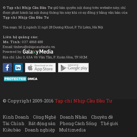
©
Tạp chí Nhịp Cầu Đầu Tư
giữ bản quyền nội dung trên website này; chỉ
được phát hành lại nội dung thông tin này khi có sự đồng ý bằng văn bản của
Tạp chí Nhịp Cầu Đầu Tư
Tòa soạn: Số 2, ngách 11 ngõ 28 Dương Khuê, P. Từ Liêm, Hà Nội
Liên hệ quảng cáo:
Ms. Tình:
037 4868 488
Email: tinhvu@nhipcaudautu.vn
Powered by:
Địa chỉ: Lầu 3, 63A Võ Văn Tần, P. Xuân Hòa, TP. HCM
© Copyright 2009-2016
Tạp chí Nhịp Cầu Đầu Tư
Kinh Doanh
Công Nghệ
Doanh Nhân
Chuyên đề
Tài Chính
Bất động sản
Phong Cách Sống
Thế giới
Kiều bào
Doanh nghiệp
Multimedia