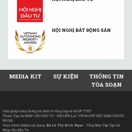
HỘI NGHỊ BẤT ĐỘNG SẢN
MEDIA KIT
SỰ KIỆN
THÔNG TIN
TÒA SOẠN
Giấy phép trang thông tin điện tử tổng hợp số 41/GP-TTĐT
Thuộc Tạp chí NHỊP CẦU ĐẦU TƯ - HỘI LIÊN LẠC VỚI NGƯỜI VIỆT NAM Ở NƯỚC
NGOÀI
Chịu trách nhiệm nội dung:
Bà Lê Thị Bích Ngọc
- Tổng Biên Tập Tạp chí
Nhịp Cầu Đầu Tư