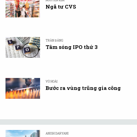
NGUYỄN KIM
Ngã tư CVS
TRẦN ĐĂNG
Tâm sóng IPO thứ 3
VŨ HOÀI
Bước ra vùng trũng gia công
ANISH DARYANI