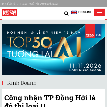
TẠP CHÍ CỦA HỘI LIÊN LẠC VỚI NGƯỜI VIỆT NAM Ở NƯỚC NGOÀI
ENGLISH
Tog
nav
Kinh Doanh
Công nhận TP Đồng Hới là
đô thị loại II