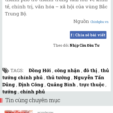
tế, chính trị, văn hóa – xã hội của vùng Bắc
Trung Bộ.
Nguồn
Chinhphu.vn
f | Chia sẻ bài viết
Theo dõi
Nhịp Cầu Đầu Tư
TAGS:
Đồng Hới
,
công nhận
,
đô thị
,
thủ
tướng chính phủ
,
thủ tướng
,
Nguyễn Tấn
Dũng
,
Định Công
,
Quảng Bình
,
trực thuộc
,
tướng
,
chính phủ
Tin cùng chuyên mục