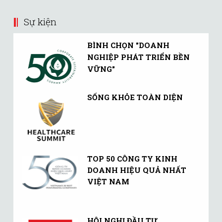
Sự kiện
BÌNH CHỌN "DOANH
NGHIỆP PHÁT TRIỂN BỀN
VỮNG"
SỐNG KHỎE TOÀN DIỆN
TOP 50 CÔNG TY KINH
DOANH HIỆU QUẢ NHẤT
VIỆT NAM
HỘI NGHỊ ĐẦU TƯ