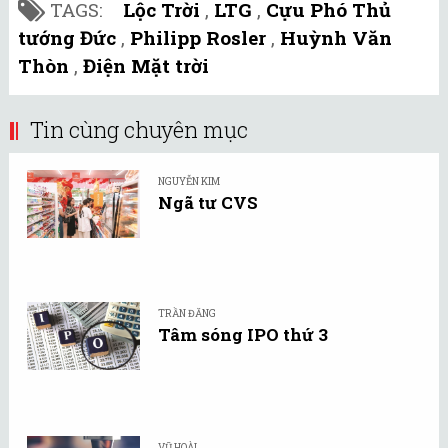
TAGS:
Lộc Trời
,
LTG
,
Cựu Phó Thủ
tướng Đức
,
Philipp Rosler
,
Huỳnh Văn
Thòn
,
Điện Mặt trời
Tin cùng chuyên mục
NGUYỄN KIM
Ngã tư CVS
TRẦN ĐĂNG
Tâm sóng IPO thứ 3
VŨ HOÀI