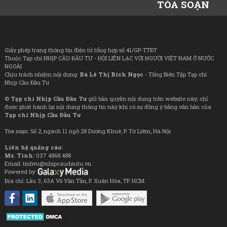
TÒA SOẠN
Giấy phép trang thông tin điện tử tổng hợp số 41/GP-TTĐT
Thuộc Tạp chí NHỊP CẦU ĐẦU TƯ - HỘI LIÊN LẠC VỚI NGƯỜI VIỆT NAM Ở NƯỚC
NGOÀI
Chịu trách nhiệm nội dung:
Bà Lê Thị Bích Ngọc
- Tổng Biên Tập Tạp chí
Nhịp Cầu Đầu Tư
©
Tạp chí Nhịp Cầu Đầu Tư
giữ bản quyền nội dung trên website này; chỉ
được phát hành lại nội dung thông tin này khi có sự đồng ý bằng văn bản của
Tạp chí Nhịp Cầu Đầu Tư
Tòa soạn: Số 2, ngách 11 ngõ 28 Dương Khuê, P. Từ Liêm, Hà Nội
Liên hệ quảng cáo:
Ms. Tình:
037 4868 488
Email: tinhvu@nhipcaudautu.vn
Powered by:
Địa chỉ: Lầu 3, 63A Võ Văn Tần, P. Xuân Hòa, TP. HCM