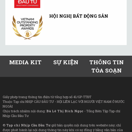
HỘI NGHỊ BẤT ĐỘNG SẢN
MEDIA KIT
SỰ KIỆN
THÔNG TIN
TÒA SOẠN
Giấy phép trang thông tin điện tử tổng hợp số 41/GP-TTĐT
Thuộc Tạp chí NHỊP CẦU ĐẦU TƯ - HỘI LIÊN LẠC VỚI NGƯỜI VIỆT NAM Ở NƯỚC
NGOÀI
Chịu trách nhiệm nội dung:
Bà Lê Thị Bích Ngọc
- Tổng Biên Tập Tạp chí
Nhịp Cầu Đầu Tư
©
Tạp chí Nhịp Cầu Đầu Tư
giữ bản quyền nội dung trên website này; chỉ
được phát hành lại nội dung thông tin này khi có sự đồng ý bằng văn bản của