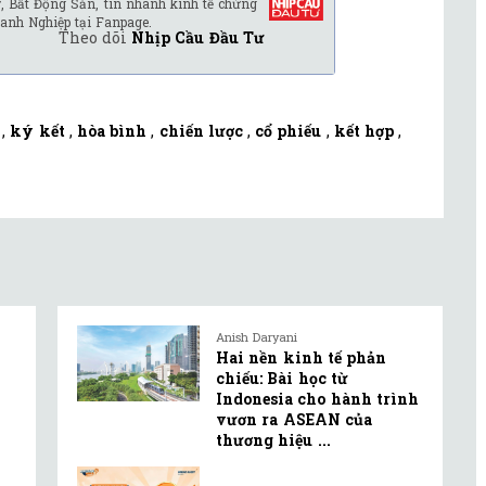
, Bất Động Sản, tin nhanh kinh tế chứng
anh Nghiệp tại Fanpage.
Theo dõi
Nhịp Cầu Đầu Tư
,
ký kết
,
hòa bình
,
chiến lược
,
cổ phiếu
,
kết hợp
,
Anish Daryani
Hai nền kinh tế phản
chiếu: Bài học từ
Indonesia cho hành trình
vươn ra ASEAN của
thương hiệu ...