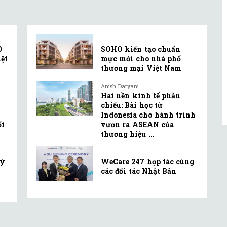
Bắc ...
0
SOHO kiến tạo chuẩn
ệt
mực mới cho nhà phố
thương mại Việt Nam
Anish Daryani
Hai nền kinh tế phản
chiếu: Bài học từ
Indonesia cho hành trình
ối
vươn ra ASEAN của
thương hiệu ...
lý
WeCare 247 hợp tác cùng
các đối tác Nhật Bản