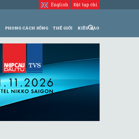
English
Đặt tạp chí
N
PHONG CÁCH SỐNG
THẾ GIỚI
KIỀU BÀO