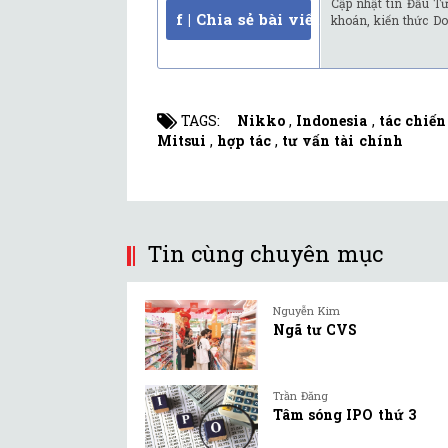
Cập nhật tin Đầu Tư
f | Chia sẻ bài viết
khoán, kiến thức Do
TAGS:
Nikko
,
Indonesia
,
tác chiến
Mitsui
,
hợp tác
,
tư vấn tài chính
Tin cùng chuyên mục
Nguyễn Kim
Ngã tư CVS
Trần Đăng
Tâm sóng IPO thứ 3