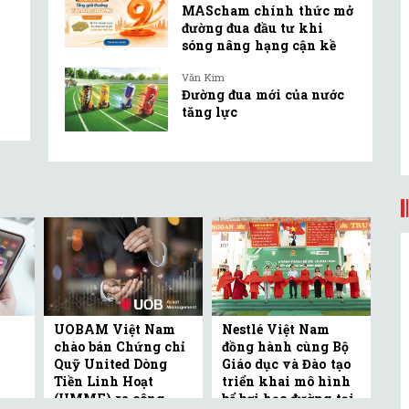
MAScham chính thức mở
đường đua đầu tư khi
sóng nâng hạng cận kề
Văn Kim
Đường đua mới của nước
tăng lực
UOBAM Việt Nam
Nestlé Việt Nam
chào bán Chứng chỉ
đồng hành cùng Bộ
Quỹ United Dòng
Giáo dục và Đào tạo
Tiền Linh Hoạt
triển khai mô hình
(UMMF) ra công ...
bể bơi học đường tại