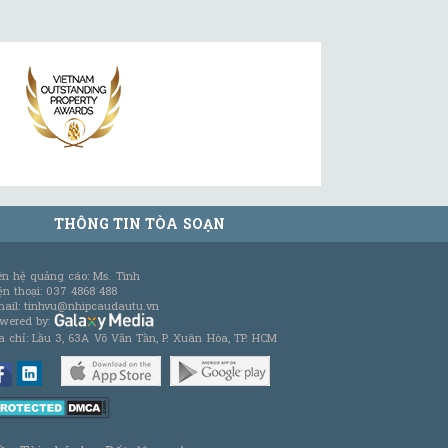
THÔNG TIN TÒA SOẠN
ên hệ quảng cáo: Ms. Tình
ện thoại: 037 4868 488
ail: tinhvu@nhipcaudautu.vn
wered by:
a chỉ: Lầu 3, 63A Võ Văn Tần, P. Xuân Hòa, TP. HCM