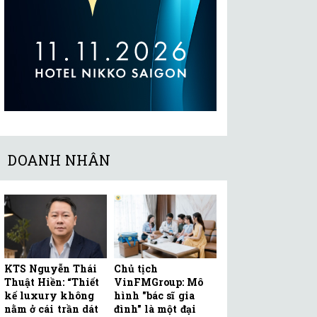
DOANH NHÂN
KTS Nguyễn Thái
Chủ tịch
Thuật Hiền: “Thiết
VinFMGroup: Mô
kế luxury không
hình "bác sĩ gia
nằm ở cái trần dát
đình" là một đại