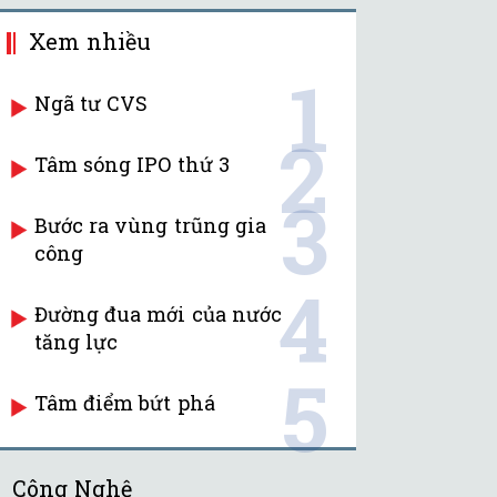
Xem nhiều
1
Ngã tư CVS
2
Tâm sóng IPO thứ 3
3
Bước ra vùng trũng gia
công
4
Đường đua mới của nước
tăng lực
5
Tâm điểm bứt phá
Công Nghệ