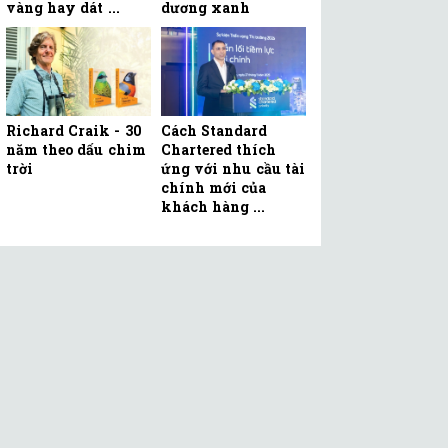
vàng hay dát ...
dương xanh
Richard Craik - 30
Cách Standard
năm theo dấu chim
Chartered thích
trời
ứng với nhu cầu tài
chính mới của
khách hàng ...