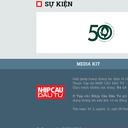
SỰ KIỆN
MEDIA KIT
Giấy phép trang thông tin điện tử 
Thuộc Tạp chí NHỊP CẦU ĐẦU TƯ -
Chịu trách nhiệm nội dung:
Bà Lê
©
Tạp chí Nhịp Cầu Đầu Tư
giữ 
dung thông tin này khi có sự đồng
Tòa soạn: Số 2, ngách 11, ngõ 28 Dư