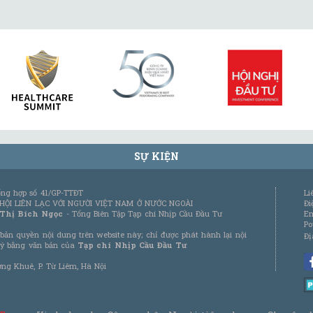
SỰ KIỆN
tổng hợp số 41/GP-TTĐT
Li
 HỘI LIÊN LẠC VỚI NGƯỜI VIỆT NAM Ở NƯỚC NGOÀI
Đi
 Thị Bích Ngọc
- Tổng Biên Tập Tạp chí Nhịp Cầu Đầu Tư
Em
Po
bản quyền nội dung trên website này; chỉ được phát hành lại nội
Đị
 ý bằng văn bản của
Tạp chí Nhịp Cầu Đầu Tư
ơng Khuê, P. Từ Liêm, Hà Nội