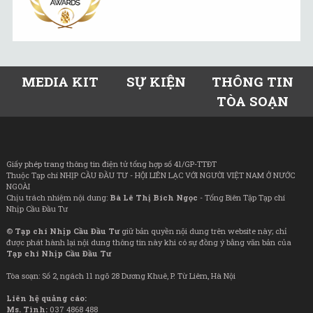
MEDIA KIT
SỰ KIỆN
THÔNG TIN
TÒA SOẠN
Giấy phép trang thông tin điện tử tổng hợp số 41/GP-TTĐT
Thuộc Tạp chí NHỊP CẦU ĐẦU TƯ - HỘI LIÊN LẠC VỚI NGƯỜI VIỆT NAM Ở NƯỚC
NGOÀI
Chịu trách nhiệm nội dung:
Bà Lê Thị Bích Ngọc
- Tổng Biên Tập Tạp chí
Nhịp Cầu Đầu Tư
©
Tạp chí Nhịp Cầu Đầu Tư
giữ bản quyền nội dung trên website này; chỉ
được phát hành lại nội dung thông tin này khi có sự đồng ý bằng văn bản của
Tạp chí Nhịp Cầu Đầu Tư
Tòa soạn: Số 2, ngách 11 ngõ 28 Dương Khuê, P. Từ Liêm, Hà Nội
Liên hệ quảng cáo:
Ms. Tình:
037 4868 488