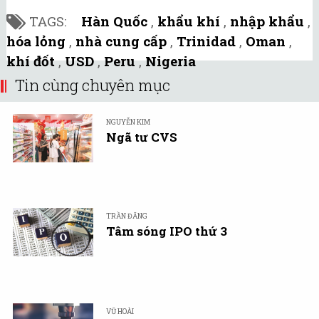
TAGS:
Hàn Quốc
,
khẩu khí
,
nhập khẩu
,
hóa lỏng
,
nhà cung cấp
,
Trinidad
,
Oman
,
khí đốt
,
USD
,
Peru
,
Nigeria
Tin cùng chuyên mục
NGUYỄN KIM
Ngã tư CVS
TRẦN ĐĂNG
Tâm sóng IPO thứ 3
VŨ HOÀI