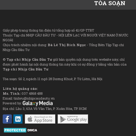
TÒA SOẠN
Giấy phép trang thông tin điện tử tổng hợp số 41/GP-TTĐT
Thuộc Tạp chí NHỊP CẦU ĐẦU TƯ - HỘI LIÊN LẠC VỚI NGƯỜI VIỆT NAM Ở NƯỚC
NGOÀI
Chịu trách nhiệm nội dung:
Bà Lê Thị Bích Ngọc
- Tổng Biên Tập Tạp chí
Nhịp Cầu Đầu Tư
©
Tạp chí Nhịp Cầu Đầu Tư
giữ bản quyền nội dung trên website này; chỉ
được phát hành lại nội dung thông tin này khi có sự đồng ý bằng văn bản của
Tạp chí Nhịp Cầu Đầu Tư
Tòa soạn: Số 2, ngách 11 ngõ 28 Dương Khuê, P. Từ Liêm, Hà Nội
Liên hệ quảng cáo:
Ms. Tình:
037 4868 488
Email: tinhvu@nhipcaudautu.vn
Powered by:
Địa chỉ: Lầu 3, 63A Võ Văn Tần, P. Xuân Hòa, TP. HCM