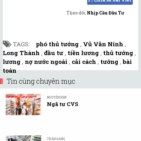
Theo dõi
Nhịp Cầu Đầu Tư
TAGS:
phó thủ tướng
,
Vũ Văn Ninh
,
Long Thành
,
đầu tư
,
tiền lương
,
thủ tướng
,
lương
,
nợ nước ngoài
,
cải cách
,
tướng
,
bài
toán
Tin cùng chuyên mục
NGUYỄN KIM
Ngã tư CVS
TRẦN ĐĂNG