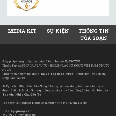
MEDIA KIT
SỰ KIỆN
THÔNG TIN
TÒA SOẠN
Giấy phép trang thông tin điện tử tổng hợp số 41/GP-TTĐT
Thuộc Tạp chí NHỊP CẦU ĐẦU TƯ - HỘI LIÊN LẠC VỚI NGƯỜI VIỆT NAM Ở NƯỚC
NGOÀI
Chịu trách nhiệm nội dung:
Bà Lê Thị Bích Ngọc
- Tổng Biên Tập Tạp chí
Nhịp Cầu Đầu Tư
©
Tạp chí Nhịp Cầu Đầu Tư
giữ bản quyền nội dung trên website này; chỉ
được phát hành lại nội dung thông tin này khi có sự đồng ý bằng văn bản của
Tạp chí Nhịp Cầu Đầu Tư
Tòa soạn: Số 2, ngách 11 ngõ 28 Dương Khuê, P. Từ Liêm, Hà Nội
Liên hệ quảng cáo:
Ms. Tình:
037 4868 488