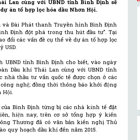
hái Lan cùng với UBND tỉnh Bình Định sẽ
dự án tổ hợp lọc hóa dầu Nhơn Hội.
am và Đài Phát thanh Truyền hình Bình Định
ình Định đột phá trong thu hút đầu tư". Tại
ao đổi các vấn đề cụ thể về dự án tổ hợp lọc
tỷ USD.
̣ch UBND tỉnh Bình Định cho biết, vào ngày
 đoàn Dầu khí Thái Lan cùng với UBND tỉnh
c nhà thầu tư vấn quốc tế được chọn ở các
và công nghệ; đồng thời thông báo khởi động
 Hội.
 của Bình Định từng bị các nhà kinh tế đặt
iên, hiện nay, trên cơ sở tổng hợp ý kiến
 Công Thương đã có văn bản kiến nghị Thủ
vào quy hoạch dầu khí đến năm 2015.