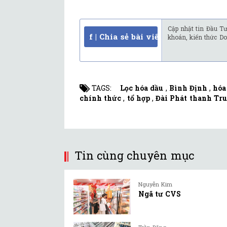
Cập nhật tin Đầu Tư
f | Chia sẻ bài viết
khoán, kiến thức Do
TAGS:
Lọc hóa dầu
,
Bình Định
,
hóa
chính thức
,
tổ hợp
,
Đài Phát thanh Tr
Tin cùng chuyên mục
Nguyễn Kim
Ngã tư CVS