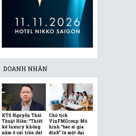
DOANH NHÂN
KTS Nguyễn Thái
Chủ tịch
Thuật Hiền: “Thiết
VinFMGroup: Mô
kế luxury không
hình "bác sĩ gia
nằm ở cái trần dát
đình" là một đại