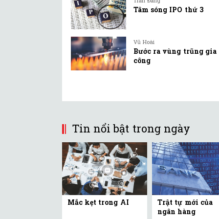
Trần Đăng
Tâm sóng IPO thứ 3
Vũ Hoài
Bước ra vùng trũng gia
công
Tin nổi bật trong ngày
Mắc kẹt trong AI
Trật tự mới của
ngân hàng