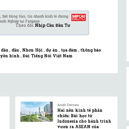
, Bất Động Sản, tin nhanh kinh tế chứng
anh Nghiệp tại Fanpage.
Theo dõi
Nhịp Cầu Đầu Tư
 dầu
,
dầu
,
Nhơn Hội
,
dự án
,
tọa đàm
,
thông báo
uyền hình
,
Đài Tiếng Nói Việt Nam
Anish Daryani
Hai nền kinh tế phản
chiếu: Bài học từ
Indonesia cho hành trình
vươn ra ASEAN của