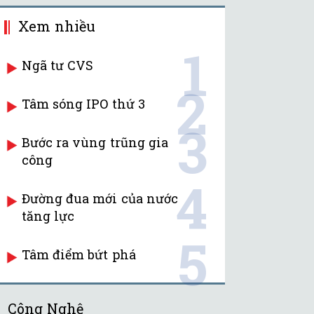
Xem nhiều
1
Ngã tư CVS
2
Tâm sóng IPO thứ 3
3
Bước ra vùng trũng gia
công
4
Đường đua mới của nước
tăng lực
5
Tâm điểm bứt phá
Công Nghệ