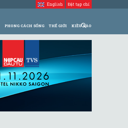
English
Đặt tạp chí
N
PHONG CÁCH SỐNG
THẾ GIỚI
KIỀU BÀO