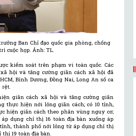
rưởng Ban Chỉ đạo quốc gia phòng, chống
rì cuộc họp. Ảnh: TL.
ược kiểm soát trên phạm vi toàn quốc. Các
xã hội và tăng cường giãn cách xã hội đã
P.HCM, Bình Dương, Đồng Nai, Long An số ca
rệt.
hiện giãn cách xã hội và tăng cường giãn
 thực hiện nới lỏng giãn cách; có 10 tỉnh,
hực hiện giãn cách theo phân vùng nguy cơ;
ừ áp dụng chỉ thị 16 toàn địa bàn xuống áp
 tỉnh, thành phố nới lỏng từ áp dụng chỉ thị
thị 19 toàn địa bàn.