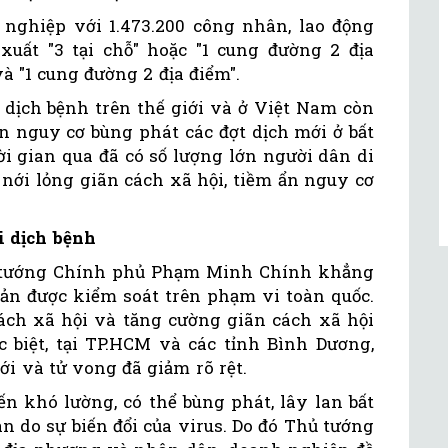
h nghiệp với 1.473.200 công nhân, lao động
uất "3 tại chỗ" hoặc "1 cung đường 2 địa
và "1 cung đường 2 địa điểm".
 dịch bệnh trên thế giới và ở Việt Nam còn
òn nguy cơ bùng phát các đợt dịch mới ở bất
hời gian qua đã có số lượng lớn người dân di
nới lỏng giãn cách xã hội, tiềm ẩn nguy cơ
i dịch bệnh
hủ tướng Chính phủ Phạm Minh Chính khẳng
bản được kiểm soát trên phạm vi toàn quốc.
ách xã hội và tăng cường giãn cách xã hội
c biệt, tại TP.HCM và các tỉnh Bình Dương,
i và tử vong đã giảm rõ rệt.
n khó lường, có thể bùng phát, lây lan bất
n do sự biến đổi của virus. Do đó Thủ tướng