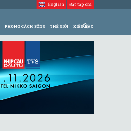
English
Đặt tạp chí
N
PHONG CÁCH SỐNG
THẾ GIỚI
KIỀU BÀO