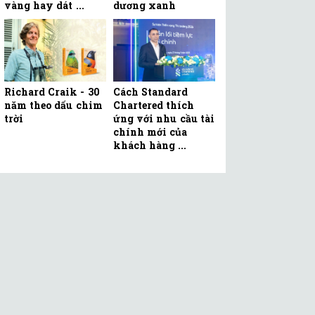
vàng hay dát ...
dương xanh
Richard Craik - 30
Cách Standard
năm theo dấu chim
Chartered thích
trời
ứng với nhu cầu tài
chính mới của
khách hàng ...