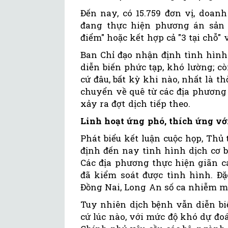
Đến nay, có 15.759 đơn vị, doan
đang thực hiện phương án sản x
điểm" hoặc kết hợp cả "3 tại chỗ" 
Ban Chỉ đạo nhận định tình hình
diễn biến phức tạp, khó lường; c
cứ đâu, bất kỳ khi nào, nhất là t
chuyển về quê từ các địa phương 
xảy ra đợt dịch tiếp theo.
Linh hoạt ứng phó, thích ứng vớ
Phát biểu kết luận cuộc họp, T
định đến nay tình hình dịch cơ 
Các địa phương thực hiện giãn c
đã kiểm soát được tình hình. Đặ
Đồng Nai, Long An số ca nhiễm mớ
Tuy nhiên dịch bệnh vẫn diễn biế
cứ lúc nào, với mức độ khó dự đoá