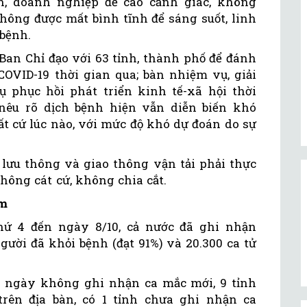
, doanh nghiệp đề cao cảnh giác, không
không được mất bình tĩnh để sáng suốt, linh
 bệnh.
 Ban Chỉ đạo với 63 tỉnh, thành phố để đánh
COVID-19 thời gian qua; bàn nhiệm vụ, giải
 phục hồi phát triển kinh tế-xã hội thời
nêu rõ dịch bệnh hiện vẫn diễn biến khó
bất cứ lúc nào, với mức độ khó dự đoán do sự
ưu thông và giao thông vận tải phải thực
hông cát cứ, không chia cắt.
am
thứ 4 đến ngày 8/10, cả nước đã ghi nhận
gười đã khỏi bệnh (đạt 91%) và 20.300 ca tử
4 ngày không ghi nhận ca mắc mới, 9 tỉnh
rên địa bàn, có 1 tỉnh chưa ghi nhận ca