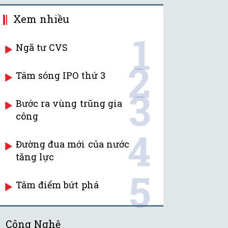
Xem nhiều
1
Ngã tư CVS
2
Tâm sóng IPO thứ 3
3
Bước ra vùng trũng gia
công
4
Đường đua mới của nước
tăng lực
5
Tâm điểm bứt phá
Công Nghệ