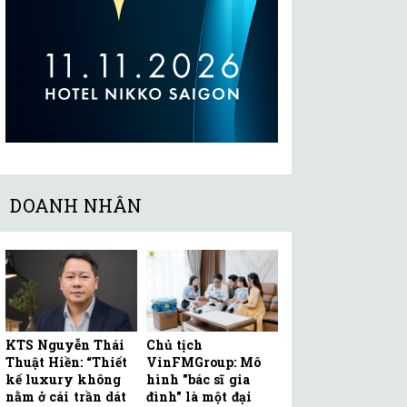
DOANH NHÂN
KTS Nguyễn Thái
Chủ tịch
Thuật Hiền: “Thiết
VinFMGroup: Mô
kế luxury không
hình "bác sĩ gia
nằm ở cái trần dát
đình" là một đại