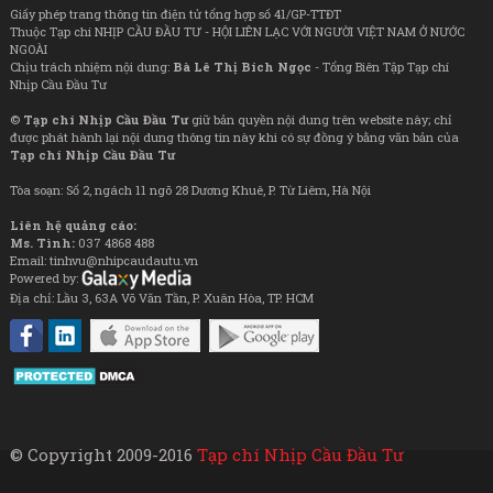
Giấy phép trang thông tin điện tử tổng hợp số 41/GP-TTĐT
Thuộc Tạp chí NHỊP CẦU ĐẦU TƯ - HỘI LIÊN LẠC VỚI NGƯỜI VIỆT NAM Ở NƯỚC
NGOÀI
Chịu trách nhiệm nội dung:
Bà Lê Thị Bích Ngọc
- Tổng Biên Tập Tạp chí
Nhịp Cầu Đầu Tư
©
Tạp chí Nhịp Cầu Đầu Tư
giữ bản quyền nội dung trên website này; chỉ
được phát hành lại nội dung thông tin này khi có sự đồng ý bằng văn bản của
Tạp chí Nhịp Cầu Đầu Tư
Tòa soạn: Số 2, ngách 11 ngõ 28 Dương Khuê, P. Từ Liêm, Hà Nội
Liên hệ quảng cáo:
Ms. Tình:
037 4868 488
Email: tinhvu@nhipcaudautu.vn
Powered by:
Địa chỉ: Lầu 3, 63A Võ Văn Tần, P. Xuân Hòa, TP. HCM
© Copyright 2009-2016
Tạp chí Nhịp Cầu Đầu Tư