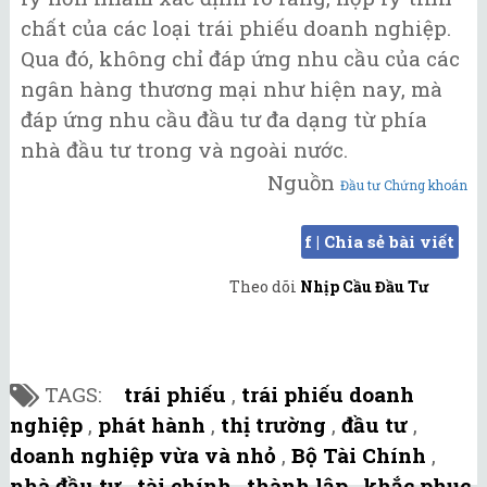
chất của các loại trái phiếu doanh nghiệp.
Qua đó, không chỉ đáp ứng nhu cầu của các
ngân hàng thương mại như hiện nay, mà
đáp ứng nhu cầu đầu tư đa dạng từ phía
nhà đầu tư trong và ngoài nước.
Nguồn
Đầu tư Chứng khoán
f | Chia sẻ bài viết
Theo dõi
Nhịp Cầu Đầu Tư
TAGS:
trái phiếu
,
trái phiếu doanh
nghiệp
,
phát hành
,
thị trường
,
đầu tư
,
doanh nghiệp vừa và nhỏ
,
Bộ Tài Chính
,
nhà đầu tư
,
tài chính
,
thành lập
,
khắc phục