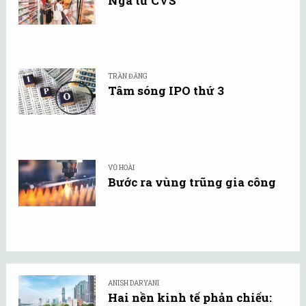
Ngã tư CVS
TRẦN ĐĂNG
Tâm sóng IPO thứ 3
VŨ HOÀI
Bước ra vùng trũng gia công
ANISH DARYANI
Hai nền kinh tế phản chiếu: