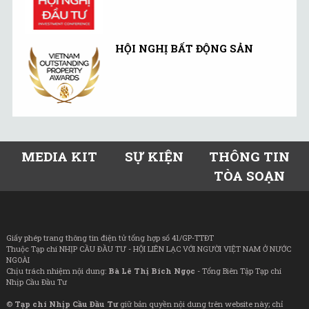
HỘI NGHỊ BẤT ĐỘNG SẢN
MEDIA KIT
SỰ KIỆN
THÔNG TIN
TÒA SOẠN
Giấy phép trang thông tin điện tử tổng hợp số 41/GP-TTĐT
Thuộc Tạp chí NHỊP CẦU ĐẦU TƯ - HỘI LIÊN LẠC VỚI NGƯỜI VIỆT NAM Ở NƯỚC
NGOÀI
Chịu trách nhiệm nội dung:
Bà Lê Thị Bích Ngọc
- Tổng Biên Tập Tạp chí
Nhịp Cầu Đầu Tư
©
Tạp chí Nhịp Cầu Đầu Tư
giữ bản quyền nội dung trên website này; chỉ