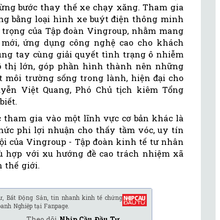
 từng bước thay thế xe chạy xăng. Tham gia
ộng bằng loại hình xe buýt điện thông minh
n trọng của Tập đoàn Vingroup, nhằm mang
m mới, ứng dụng công nghệ cao cho khách
ng tay cùng giải quyết tình trạng ô nhiễm
ô thị lớn, góp phần hình thành nên những
t môi trường sống trong lành, hiện đại cho
yễn Việt Quang, Phó Chủ tịch kiêm Tổng
iết.
ục tham gia vào một lĩnh vực cơ bản khác là
hức phi lợi nhuận cho thấy tầm vóc, uy tín
ội của Vingroup - Tập đoàn kinh tế tư nhân
ù hợp với xu hướng đề cao trách nhiệm xã
 thế giới.
ư, Bất Động Sản, tin nhanh kinh tế chứng
oanh Nghiệp tại Fanpage.
Theo dõi
Nhịp Cầu Đầu Tư