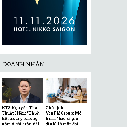
DOANH NHÂN
KTS Nguyễn Thái
Chủ tịch
Thuật Hiền: “Thiết
VinFMGroup: Mô
kế luxury không
hình "bác sĩ gia
nằm ở cái trần dát
đình" là một đại