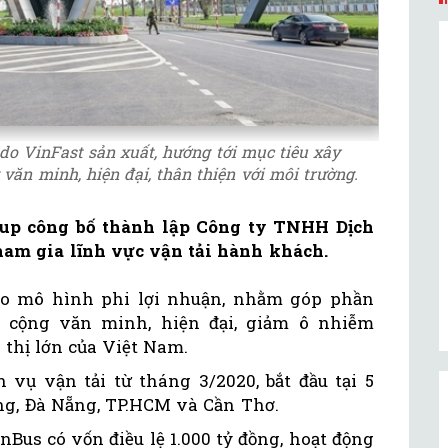
do VinFast sản xuất, hướng tới mục tiêu xây
văn minh, hiện đại, thân thiện với môi trường.
oup công bố thành lập Công ty TNHH Dịch
ham gia lĩnh vực vận tải hành khách.
o mô hình phi lợi nhuận, nhằm góp phần
 cộng văn minh, hiện đại, giảm ô nhiễm
 thị lớn của Việt Nam.
 vụ vận tải từ tháng 3/2020, bắt đầu tại 5
ng, Đà Nẵng, TP.HCM và Cần Thơ.
Bus có vốn điều lệ 1.000 tỷ đồng, hoạt động