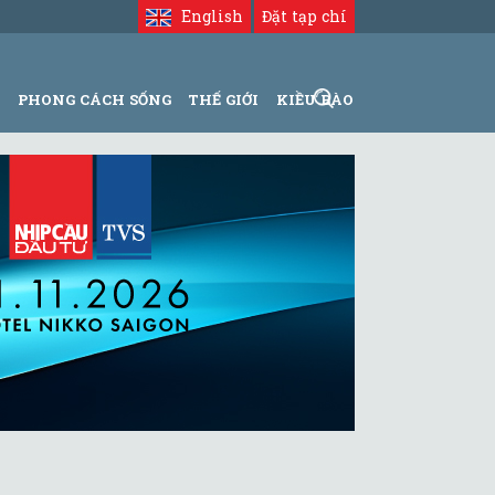
English
Đặt tạp chí
N
PHONG CÁCH SỐNG
THẾ GIỚI
KIỀU BÀO