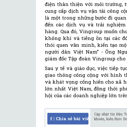
điện thân thiện với môi trường,
cung cấp dịch vụ vận tải công c
là một trong những bước đi qua
đến các dịch vụ và trải nghiệ
hàng. Qua đó, Vingroup muốn chu
không khí và tiếng ồn tại các đ
thói quen văn minh, kiến tạo mộ
người dân Việt Nam” - Ông Ngu
giám đốc Tập đoàn Vingroup cho b
Sau y tế và giáo dục, việc tiếp t
giao thông công cộng với hình t
và khát vọng cống hiến cho xã h
lớn nhất Việt Nam, đồng thời ph
hội của các doanh nghiệp lớn trên
Cập nhật tin Đầu T
f | Chia sẻ bài viết
khoán, kiến thức D