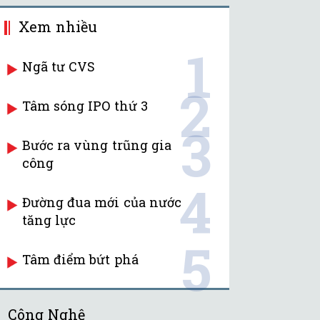
Xem nhiều
1
Ngã tư CVS
2
Tâm sóng IPO thứ 3
3
Bước ra vùng trũng gia
công
4
Đường đua mới của nước
tăng lực
5
Tâm điểm bứt phá
Công Nghệ