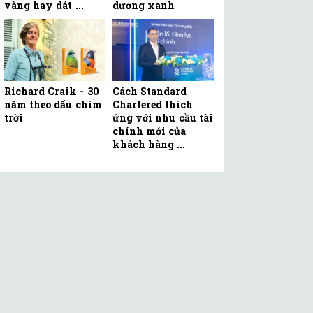
vàng hay dát ...
dương xanh
Richard Craik - 30
Cách Standard
năm theo dấu chim
Chartered thích
trời
ứng với nhu cầu tài
chính mới của
khách hàng ...