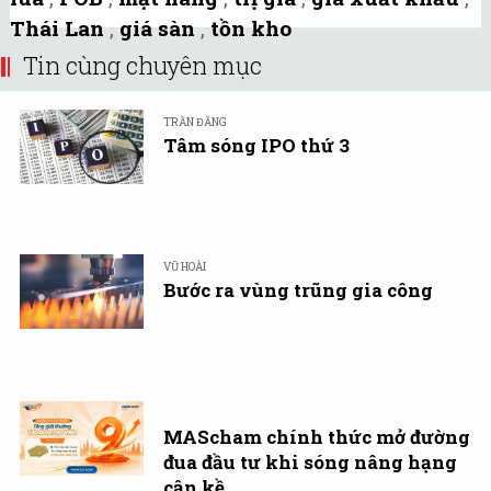
Thái Lan
,
giá sàn
,
tồn kho
Tin cùng chuyên mục
TRẦN ĐĂNG
Tâm sóng IPO thứ 3
VŨ HOÀI
Bước ra vùng trũng gia công
MAScham chính thức mở đường
đua đầu tư khi sóng nâng hạng
cận kề