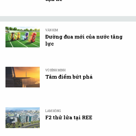
VĂN KIM
Đường đua mới của nước tăng
lực
VŨ BÌNH MINH
Tâm điểm bứt phá
LAM HỒNG
F2 thử lửa tại REE