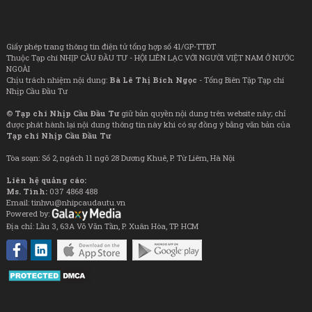
Giấy phép trang thông tin điện tử tổng hợp số 41/GP-TTĐT
Thuộc Tạp chí NHỊP CẦU ĐẦU TƯ - HỘI LIÊN LẠC VỚI NGƯỜI VIỆT NAM Ở NƯỚC
NGOÀI
Chịu trách nhiệm nội dung:
Bà Lê Thị Bích Ngọc
- Tổng Biên Tập Tạp chí
Nhịp Cầu Đầu Tư
©
Tạp chí Nhịp Cầu Đầu Tư
giữ bản quyền nội dung trên website này; chỉ
được phát hành lại nội dung thông tin này khi có sự đồng ý bằng văn bản của
Tạp chí Nhịp Cầu Đầu Tư
Tòa soạn: Số 2, ngách 11 ngõ 28 Dương Khuê, P. Từ Liêm, Hà Nội
Liên hệ quảng cáo:
Ms. Tình:
037 4868 488
Email: tinhvu@nhipcaudautu.vn
Powered by:
Địa chỉ: Lầu 3, 63A Võ Văn Tần, P. Xuân Hòa, TP. HCM