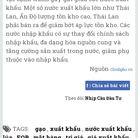
khẩu. Một số nước xuất khẩu lớn như Thái
Lan, Ấn Độ lượng tồn kho cao, Thái Lan
phải bán ra để giảm bớt áp lực tồn kho. Các
nước nhập khẩu có sự thay đổi chính sách
nhập khẩu, đa dạng hóa nguồn cung và
tăng cường sản xuất trong nước, giảm phụ
thuộc vào nhập khẩu.
Nguồn
Chinhphu.vn
f | Chia sẻ bài viết
Theo dõi
Nhịp Cầu Đầu Tư
TAGS:
gạo
,
xuất khẩu
,
nước xuất khẩu
,
lúa
,
FOB
,
mặt hàng
,
trị giá
,
giá xuất khẩu
,