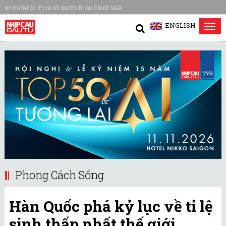
TẠP CHÍ CỦA HỘI LIÊN LẠC VỚI NGƯỜI VIỆT NAM Ở NƯỚC NGOÀI
ENGLISH
Tog
nav
Phong Cách Sống
Hàn Quốc phá kỷ lục về tỉ lệ
sinh thấp nhất thế giới