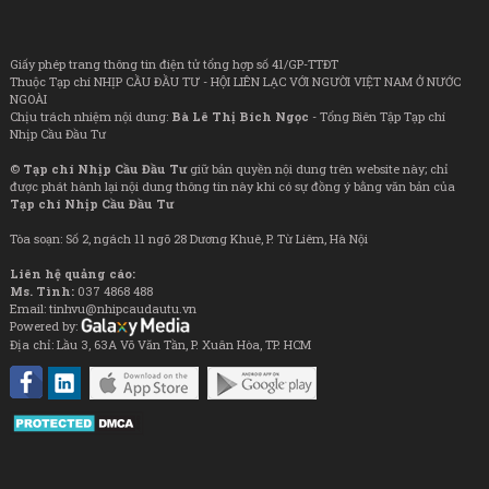
Giấy phép trang thông tin điện tử tổng hợp số 41/GP-TTĐT
Thuộc Tạp chí NHỊP CẦU ĐẦU TƯ - HỘI LIÊN LẠC VỚI NGƯỜI VIỆT NAM Ở NƯỚC
NGOÀI
Chịu trách nhiệm nội dung:
Bà Lê Thị Bích Ngọc
- Tổng Biên Tập Tạp chí
Nhịp Cầu Đầu Tư
©
Tạp chí Nhịp Cầu Đầu Tư
giữ bản quyền nội dung trên website này; chỉ
được phát hành lại nội dung thông tin này khi có sự đồng ý bằng văn bản của
Tạp chí Nhịp Cầu Đầu Tư
Tòa soạn: Số 2, ngách 11 ngõ 28 Dương Khuê, P. Từ Liêm, Hà Nội
Liên hệ quảng cáo:
Ms. Tình:
037 4868 488
Email: tinhvu@nhipcaudautu.vn
Powered by:
Địa chỉ: Lầu 3, 63A Võ Văn Tần, P. Xuân Hòa, TP. HCM