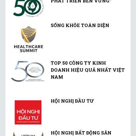
PHÁT TRIỂN BỀN VỮNG"
SỐNG KHỎE TOÀN DIỆN
TOP 50 CÔNG TY KINH
DOANH HIỆU QUẢ NHẤT VIỆT
NAM
HỘI NGHỊ ĐẦU TƯ
HỘI NGHỊ BẤT ĐỘNG SẢN