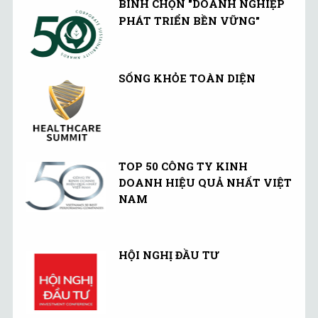
BÌNH CHỌN "DOANH NGHIỆP
PHÁT TRIỂN BỀN VỮNG"
SỐNG KHỎE TOÀN DIỆN
TOP 50 CÔNG TY KINH
DOANH HIỆU QUẢ NHẤT VIỆT
NAM
HỘI NGHỊ ĐẦU TƯ