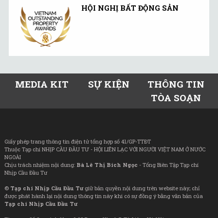
HỘI NGHỊ BẤT ĐỘNG SẢN
MEDIA KIT
SỰ KIỆN
THÔNG TIN
TÒA SOẠN
Giấy phép trang thông tin điện tử tổng hợp số 41/GP-TTĐT
Thuộc Tạp chí NHỊP CẦU ĐẦU TƯ - HỘI LIÊN LẠC VỚI NGƯỜI VIỆT NAM Ở NƯỚC
NGOÀI
Chịu trách nhiệm nội dung:
Bà Lê Thị Bích Ngọc
- Tổng Biên Tập Tạp chí
Nhịp Cầu Đầu Tư
©
Tạp chí Nhịp Cầu Đầu Tư
giữ bản quyền nội dung trên website này; chỉ
được phát hành lại nội dung thông tin này khi có sự đồng ý bằng văn bản của
Tạp chí Nhịp Cầu Đầu Tư