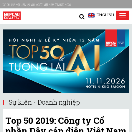
TẠP CHÍ CỦA HỘI LIÊN LẠC VỚI NGƯỜI VIỆT NAM Ở NƯỚC NGOÀI
ENGLISH
Tog
nav
Sự kiện - Doanh nghiệp
Top 50 2019: Công ty Cổ
phần Dây cáp điện Việt Nam