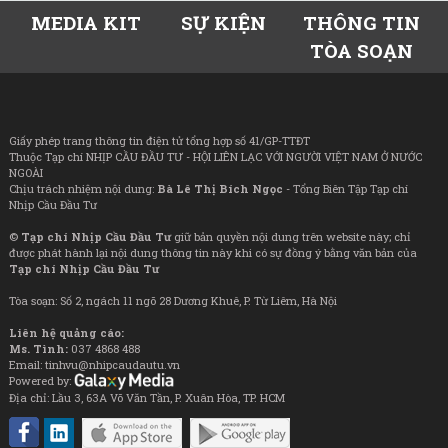
MEDIA KIT
SỰ KIỆN
THÔNG TIN
TÒA SOẠN
Giấy phép trang thông tin điện tử tổng hợp số 41/GP-TTĐT
Thuộc Tạp chí NHỊP CẦU ĐẦU TƯ - HỘI LIÊN LẠC VỚI NGƯỜI VIỆT NAM Ở NƯỚC
NGOÀI
Chịu trách nhiệm nội dung:
Bà Lê Thị Bích Ngọc
- Tổng Biên Tập Tạp chí
Nhịp Cầu Đầu Tư
©
Tạp chí Nhịp Cầu Đầu Tư
giữ bản quyền nội dung trên website này; chỉ
được phát hành lại nội dung thông tin này khi có sự đồng ý bằng văn bản của
Tạp chí Nhịp Cầu Đầu Tư
Tòa soạn: Số 2, ngách 11 ngõ 28 Dương Khuê, P. Từ Liêm, Hà Nội
Liên hệ quảng cáo:
Ms. Tình:
037 4868 488
Email: tinhvu@nhipcaudautu.vn
Powered by:
Địa chỉ: Lầu 3, 63A Võ Văn Tần, P. Xuân Hòa, TP. HCM