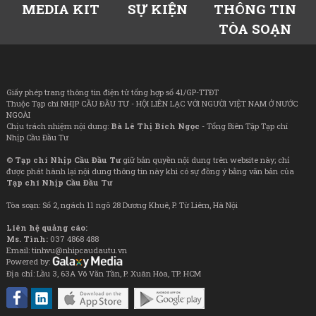
MEDIA KIT
SỰ KIỆN
THÔNG TIN
TÒA SOẠN
Giấy phép trang thông tin điện tử tổng hợp số 41/GP-TTĐT
Thuộc Tạp chí NHỊP CẦU ĐẦU TƯ - HỘI LIÊN LẠC VỚI NGƯỜI VIỆT NAM Ở NƯỚC
NGOÀI
Chịu trách nhiệm nội dung:
Bà Lê Thị Bích Ngọc
- Tổng Biên Tập Tạp chí
Nhịp Cầu Đầu Tư
©
Tạp chí Nhịp Cầu Đầu Tư
giữ bản quyền nội dung trên website này; chỉ
được phát hành lại nội dung thông tin này khi có sự đồng ý bằng văn bản của
Tạp chí Nhịp Cầu Đầu Tư
Tòa soạn: Số 2, ngách 11 ngõ 28 Dương Khuê, P. Từ Liêm, Hà Nội
Liên hệ quảng cáo:
Ms. Tình:
037 4868 488
Email: tinhvu@nhipcaudautu.vn
Powered by:
Địa chỉ: Lầu 3, 63A Võ Văn Tần, P. Xuân Hòa, TP. HCM