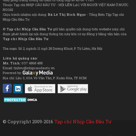
Thuộc Tạp chí NHỊP CẦU ĐẦU TƯ - HỘI LIÊN LẠC VỚI NGƯỜI VIỆT NAM Ở NƯỚC
NGOÀI
Chịu trách nhiệm nội dung:
Bà Lê Thị Bích Ngọc
- Tổng Biên Tập Tạp chí
Nhịp Cầu Đầu Tư
©
Tạp chí Nhịp Cầu Đầu Tư
giữ bản quyền nội dung trên website này; chỉ
được phát hành lại nội dung thông tin này khi có sự đồng ý bằng văn bản của
Tạp chí Nhịp Cầu Đầu Tư
Tòa soạn: Số 2, ngách 11 ngõ 28 Dương Khuê, P. Từ Liêm, Hà Nội
Liên hệ quảng cáo:
Ms. Tình:
037 4868 488
Email: tinhvu@nhipcaudautu.vn
Powered by:
Địa chỉ: Lầu 3, 63A Võ Văn Tần, P. Xuân Hòa, TP. HCM
© Copyright 2009-2016
Tạp chí Nhịp Cầu Đầu Tư