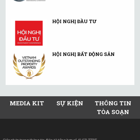
HỘI NGHỊ ĐẦU TƯ
HỘI NGHỊ BẤT ĐỘNG SẢN
MEDIA KIT
SỰ KIỆN
THÔNG TIN
TÒA SOẠN
Giấy phép trang thông tin điện tử tổng hợp số 41/GP-TTĐT