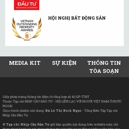
HỘI NGHỊ BẤT ĐỘNG SẢN
MEDIA KIT
SỰ KIỆN
THÔNG TIN
TÒA SOẠN
Giấy phép trang thông tin điện tử tổng hợp số 41/GP-TTĐT
Thuộc Tạp chí NHỊP CẦU ĐẦU TƯ - HỘI LIÊN LẠC VỚI NGƯỜI VIỆT NAM Ở NƯỚC
NGOÀI
Chịu trách nhiệm nội dung:
Bà Lê Thị Bích Ngọc
- Tổng Biên Tập Tạp chí
Nhịp Cầu Đầu Tư
©
Tạp chí Nhịp Cầu Đầu Tư
giữ bản quyền nội dung trên website này; chỉ
được phát hành lại nội dung thông tin này khi có sự đồng ý bằng văn bản của