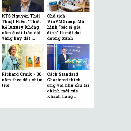
KTS Nguyễn Thái
Chủ tịch
Thuật Hiền: “Thiết
VinFMGroup: Mô
kế luxury không
hình "bác sĩ gia
nằm ở cái trần dát
đình" là một đại
vàng hay dát ...
dương xanh
Richard Craik - 30
Cách Standard
năm theo dấu chim
Chartered thích
trời
ứng với nhu cầu tài
chính mới của
khách hàng ...