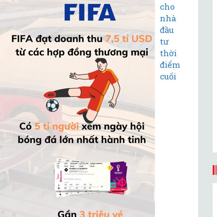
cho
nhà
đầu
tư
thời
điểm
cuối