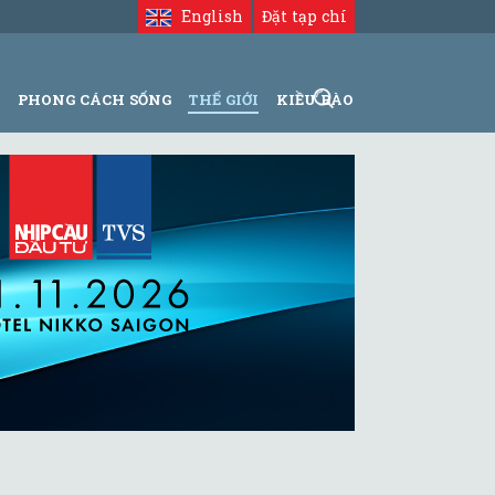
English
Đặt tạp chí
N
PHONG CÁCH SỐNG
THẾ GIỚI
KIỀU BÀO