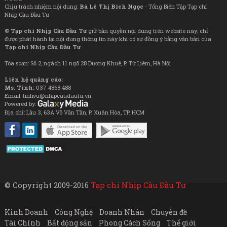
Chịu trách nhiệm nội dung:
Bà Lê Thị Bích Ngọc
- Tổng Biên Tập Tạp chí
Nhịp Cầu Đầu Tư
©
Tạp chí Nhịp Cầu Đầu Tư
giữ bản quyền nội dung trên website này; chỉ
được phát hành lại nội dung thông tin này khi có sự đồng ý bằng văn bản của
Tạp chí Nhịp Cầu Đầu Tư
Tòa soạn: Số 2, ngách 11 ngõ 28 Dương Khuê, P. Từ Liêm, Hà Nội
Liên hệ quảng cáo:
Ms. Tình:
037 4868 488
Email: tinhvu@nhipcaudautu.vn
Powered by:
Địa chỉ: Lầu 3, 63A Võ Văn Tần, P. Xuân Hòa, TP. HCM
© Copyright 2009-2016
Tạp chí Nhịp Cầu Đầu Tư
Kinh Doanh
Công Nghệ
Doanh Nhân
Chuyên đề
Tài Chính
Bất động sản
Phong Cách Sống
Thế giới