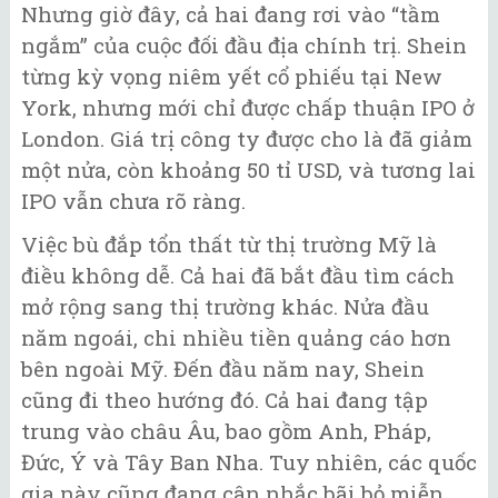
Nhưng giờ đây, cả hai đang rơi vào “tầm
ngắm” của cuộc đối đầu địa chính trị. Shein
từng kỳ vọng niêm yết cổ phiếu tại New
York, nhưng mới chỉ được chấp thuận IPO ở
London. Giá trị công ty được cho là đã giảm
một nửa, còn khoảng 50 tỉ USD, và tương lai
IPO vẫn chưa rõ ràng.
Việc bù đắp tổn thất từ thị trường Mỹ là
điều không dễ. Cả hai đã bắt đầu tìm cách
mở rộng sang thị trường khác. Nửa đầu
năm ngoái, chi nhiều tiền quảng cáo hơn
bên ngoài Mỹ. Đến đầu năm nay, Shein
cũng đi theo hướng đó. Cả hai đang tập
trung vào châu Âu, bao gồm Anh, Pháp,
Đức, Ý và Tây Ban Nha. Tuy nhiên, các quốc
gia này cũng đang cân nhắc bãi bỏ miễn