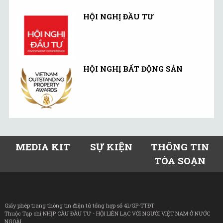
HỘI NGHỊ ĐẦU TƯ
HỘI NGHỊ BẤT ĐỘNG SẢN
MEDIA KIT
SỰ KIỆN
THÔNG TIN
TÒA SOẠN
Giấy phép trang thông tin điện tử tổng hợp số 41/GP-TTĐT
Thuộc Tạp chí NHỊP CẦU ĐẦU TƯ - HỘI LIÊN LẠC VỚI NGƯỜI VIỆT NAM Ở NƯỚC
NGOÀI