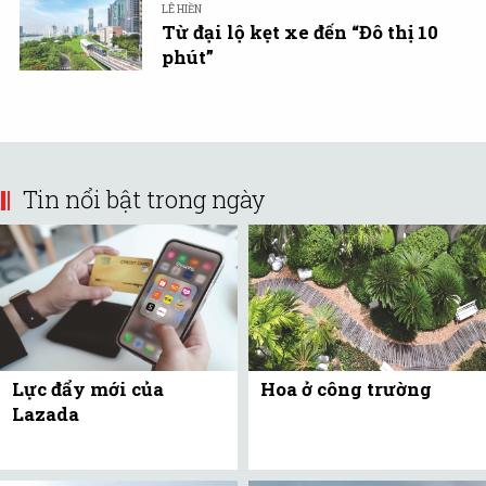
LÊ HIỀN
Từ đại lộ kẹt xe đến “Đô thị 10
phút”
Tin nổi bật trong ngày
Lực đẩy mới của
Hoa ở công trường
Lazada