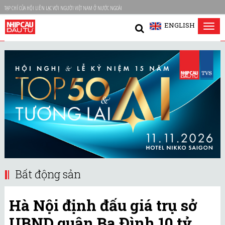
TẠP CHÍ CỦA HỘI LIÊN LẠC VỚI NGƯỜI VIỆT NAM Ở NƯỚC NGOÀI
ENGLISH
Tog
nav
Bất động sản
Hà Nội định đấu giá trụ sở
UBND quận Ba Đình 10 tỷ