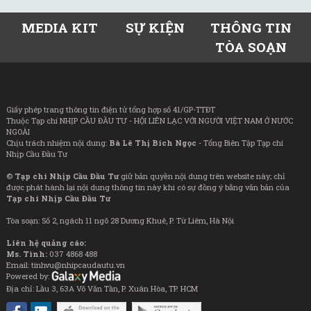
MEDIA KIT
SỰ KIỆN
THÔNG TIN
TÒA SOẠN
Giấy phép trang thông tin điện tử tổng hợp số 41/GP-TTĐT
Thuộc Tạp chí NHỊP CẦU ĐẦU TƯ - HỘI LIÊN LẠC VỚI NGƯỜI VIỆT NAM Ở NƯỚC
NGOÀI
Chịu trách nhiệm nội dung:
Bà Lê Thị Bích Ngọc
- Tổng Biên Tập Tạp chí
Nhịp Cầu Đầu Tư
©
Tạp chí Nhịp Cầu Đầu Tư
giữ bản quyền nội dung trên website này; chỉ
được phát hành lại nội dung thông tin này khi có sự đồng ý bằng văn bản của
Tạp chí Nhịp Cầu Đầu Tư
Tòa soạn: Số 2, ngách 11 ngõ 28 Dương Khuê, P. Từ Liêm, Hà Nội
Liên hệ quảng cáo:
Ms. Tình:
037 4868 488
Email: tinhvu@nhipcaudautu.vn
Powered by:
Địa chỉ: Lầu 3, 63A Võ Văn Tần, P. Xuân Hòa, TP. HCM