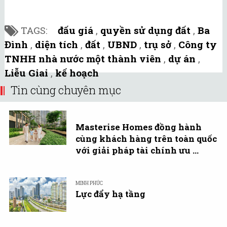
TAGS:
đấu giá
,
quyền sử dụng đất
,
Ba
Đình
,
diện tích
,
đất
,
UBND
,
trụ sở
,
Công ty
TNHH nhà nước một thành viên
,
dự án
,
Liễu Giai
,
kế hoạch
Tin cùng chuyên mục
Masterise Homes đồng hành
cùng khách hàng trên toàn quốc
với giải pháp tài chính ưu ...
MINH PHÚC
Lực đẩy hạ tầng