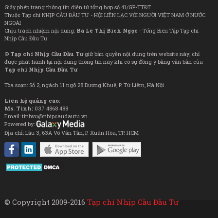
Giấy phép trang thông tin điện tử tổng hợp số 41/GP-TTĐT
Thuộc Tạp chí NHỊP CẦU ĐẦU TƯ - HỘI LIÊN LẠC VỚI NGƯỜI VIỆT NAM Ở NƯỚC
NGOÀI
Chịu trách nhiệm nội dung:
Bà Lê Thị Bích Ngọc
- Tổng Biên Tập Tạp chí
Nhịp Cầu Đầu Tư
©
Tạp chí Nhịp Cầu Đầu Tư
giữ bản quyền nội dung trên website này; chỉ
được phát hành lại nội dung thông tin này khi có sự đồng ý bằng văn bản của
Tạp chí Nhịp Cầu Đầu Tư
Tòa soạn: Số 2, ngách 11 ngõ 28 Dương Khuê, P. Từ Liêm, Hà Nội
Liên hệ quảng cáo:
Ms. Tình:
037 4868 488
Email: tinhvu@nhipcaudautu.vn
Powered by:
Địa chỉ: Lầu 3, 63A Võ Văn Tần, P. Xuân Hòa, TP. HCM
© Copyright 2009-2016
Tạp chí Nhịp Cầu Đầu Tư