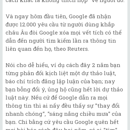
Và ngay hôm đầu tiên, Google đã nhận
được 12.000 yêu cầu từ người dùng khắp
châu Âu đòi Google xóa mọi vết tích có thể
dẫn đến người tìm kiếm lần ra thông tin
liên quan đến họ, theo Reuters.
Nói cho dễ hiểu, ví dụ cách đây 2 năm bạn
từng phản đối kịch liệt một dự thảo luật,
báo chí trích đăng lập luận của bạn; nay
bạn bỗng đổi ý, ủng hộ cũng hết lời dự thảo
luật này. Nếu cứ để Google dẫn ra mọi
thông tin thì ai nấy đều thấy sự "thay đổi
nhanh chóng", "sáng nắng chiều mưa" của
bạn. Chi bằng cứ yêu cầu Google quên hết
mọi bài báo cách đây hai năm, có ai "tìm"