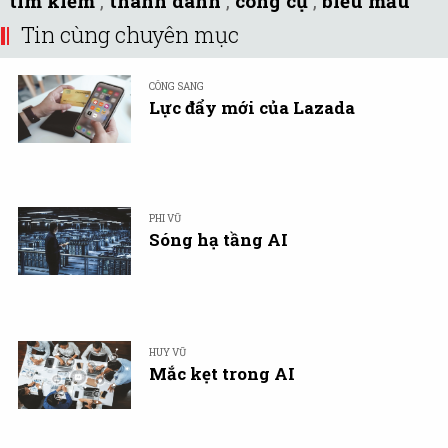
tìm kiếm
,
thanh danh
,
công cụ
,
biểu mẫu
Tin cùng chuyên mục
CÔNG SANG
Lực đẩy mới của Lazada
PHI VŨ
Sóng hạ tầng AI
HUY VŨ
Mắc kẹt trong AI