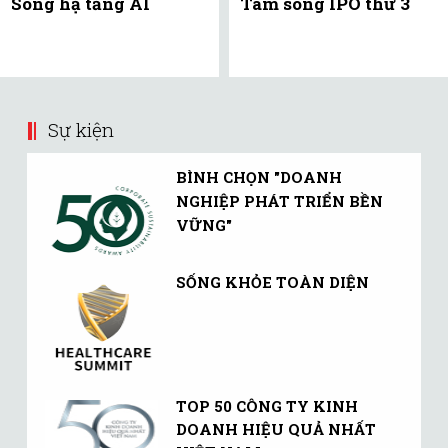
Sóng hạ tầng AI
Tâm sóng IPO thứ 3
Sự kiện
BÌNH CHỌN "DOANH
NGHIỆP PHÁT TRIỂN BỀN
VỮNG"
SỐNG KHỎE TOÀN DIỆN
TOP 50 CÔNG TY KINH
DOANH HIỆU QUẢ NHẤT