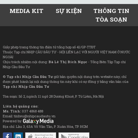
MEDIA KIT
SỰ KIỆN
THÔNG TIN
TÒA SOẠN
Giấy phép trang thông tin điện tử tổng hợp số 41/GP-TTĐT
Thuộc Tạp chí NHỊP CẦU ĐẦU TƯ - HỘI LIÊN LẠC VỚI NGƯỜI VIỆT NAM Ở NƯỚC
NGOÀI
Chịu trách nhiệm nội dung:
Bà Lê Thị Bích Ngọc
- Tổng Biên Tập Tạp chí
Nhịp Cầu Đầu Tư
©
Tạp chí Nhịp Cầu Đầu Tư
giữ bản quyền nội dung trên website này; chỉ
được phát hành lại nội dung thông tin này khi có sự đồng ý bằng văn bản của
Tạp chí Nhịp Cầu Đầu Tư
Tòa soạn: Số 2, ngách 11 ngõ 28 Dương Khuê, P. Từ Liêm, Hà Nội
Liên hệ quảng cáo:
Ms. Tình:
037 4868 488
Email: tinhvu@nhipcaudautu.vn
Powered by:
Địa chỉ: Lầu 3, 63A Võ Văn Tần, P. Xuân Hòa, TP. HCM