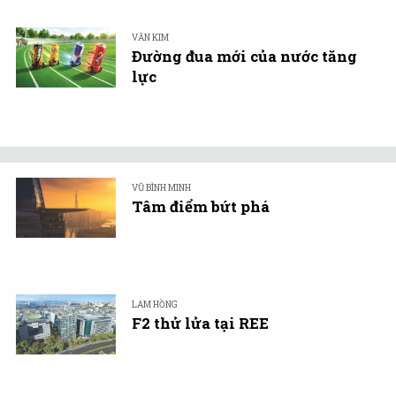
VĂN KIM
Đường đua mới của nước tăng
lực
VŨ BÌNH MINH
Tâm điểm bứt phá
LAM HỒNG
F2 thử lửa tại REE