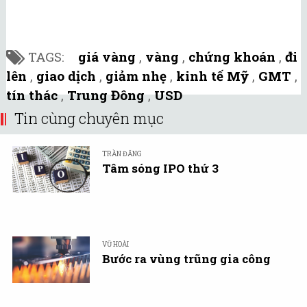
TAGS:
giá vàng
,
vàng
,
chứng khoán
,
đi
lên
,
giao dịch
,
giảm nhẹ
,
kinh tế Mỹ
,
GMT
,
tín thác
,
Trung Đông
,
USD
Tin cùng chuyên mục
TRẦN ĐĂNG
Tâm sóng IPO thứ 3
VŨ HOÀI
Bước ra vùng trũng gia công