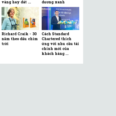
vàng hay dát ...
dương xanh
Richard Craik - 30
Cách Standard
năm theo dấu chim
Chartered thích
trời
ứng với nhu cầu tài
chính mới của
khách hàng ...