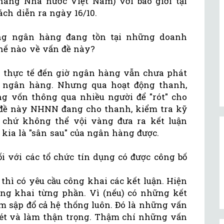
àng Nhà nước Việt Nam) với báo giới tại
ách diễn ra ngày 16/10.
ống ngân hàng đang tồn tại những doanh
thế nào về vấn đề này?
ng thực tế đến giờ ngân hàng vẫn chưa phát
a ngân hàng. Nhưng qua hoạt động thanh,
ung vốn thông qua nhiều người để "rót" cho
đề này NHNN đang cho thanh, kiểm tra kỹ
, chứ không thể vội vàng đưa ra kết luận
kia là "sân sau" của ngân hàng được.
ối với các tổ chức tín dụng có được công bố
thì có yêu cầu công khai các kết luận. Hiện
ông khai từng phần. Vì (nếu) có những kết
àm sập đổ cả hệ thống luôn. Đó là những vấn
ét và làm thận trọng. Thậm chí những vấn