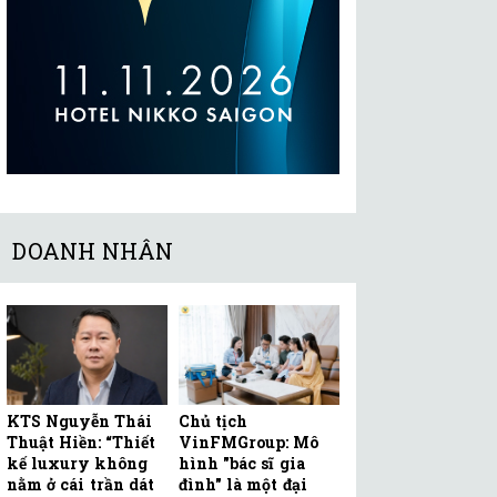
DOANH NHÂN
KTS Nguyễn Thái
Chủ tịch
Thuật Hiền: “Thiết
VinFMGroup: Mô
kế luxury không
hình "bác sĩ gia
nằm ở cái trần dát
đình" là một đại