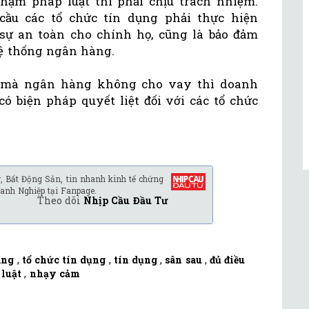
hạm pháp luật thì phải chịu trách nhiệm.
ầu các tổ chức tín dụng phải thực hiện
sự an toàn cho chính họ, cũng là bảo đảm
hệ thống ngân hàng.
n mà ngân hàng không cho vay thì doanh
biện pháp quyết liệt đối với các tổ chức
, Bất Động Sản, tin nhanh kinh tế chứng
anh Nghiệp tại Fanpage.
Theo dõi
Nhịp Cầu Đầu Tư
àng
,
tổ chức tín dụng
,
tín dụng
,
sân sau
,
đủ điều
luật
,
nhạy cảm