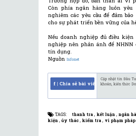
Trường hợp đó, bản thân ai vi p
Còn phía ngân hàng luôn yêu c
nghiêm các yêu cầu để đảm bảo 
cho sự phát triển bền vững của 
Nếu doanh nghiệp đủ điều kiệ
nghiệp nên phản ánh để NHNN có 
tín dụng.
Nguồn
Infonet
Cập nhật tin Đầu Tư
f | Chia sẻ bài viết
khoán, kiến thức Do
TAGS:
thanh tra
,
kết luận
,
ngân h
kiện
,
ủy thác
,
kiểm tra
,
vi phạm pháp 