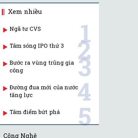
Xem nhiều
1
Ngã tư CVS
2
Tâm sóng IPO thứ 3
3
Bước ra vùng trũng gia
công
4
Đường đua mới của nước
tăng lực
5
Tâm điểm bứt phá
Công Nghệ