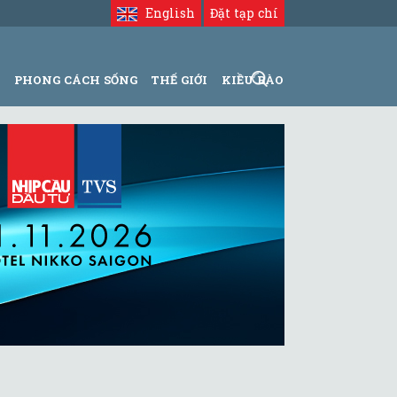
English
Đặt tạp chí
N
PHONG CÁCH SỐNG
THẾ GIỚI
KIỀU BÀO