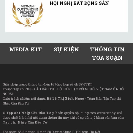
HỘI NGHỊ BẤT ĐỘNG SẢN
MEDIA KIT
SỰ KIỆN
THÔNG TIN
TÒA SOẠN
Giấy phép trang thông tin điện tử tổng hợp số 41/GP-TTĐT
Thuộc Tạp chí NHỊP CẦU ĐẦU TƯ - HỘI LIÊN LẠC VỚI NGƯỜI VIỆT NAM Ở NƯỚC
NGOÀI
Chịu trách nhiệm nội dung:
Bà Lê Thị Bích Ngọc
- Tổng Biên Tập Tạp chí
Nhịp Cầu Đầu Tư
©
Tạp chí Nhịp Cầu Đầu Tư
giữ bản quyền nội dung trên website này; chỉ
được phát hành lại nội dung thông tin này khi có sự đồng ý bằng văn bản của
Tạp chí Nhịp Cầu Đầu Tư
Tòa soạn: Số 2, ngách 11 ngõ 28 Dương Khuê, P. Từ Liêm, Hà Nội