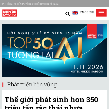
TẠP CHÍ CỦA HỘI LIÊN LẠC VỚI NGƯỜI VIỆT NAM Ở NƯỚC NGOÀI
ENGLISH
Tog
nav
Phát triển bền vững
Thế giới phát sinh hơn 350
triệu tấn rác thải nhựa