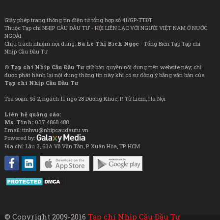
Giấy phép trang thông tin điện tử tổng hợp số 41/GP-TTĐT
Thuộc Tạp chí NHỊP CẦU ĐẦU TƯ - HỘI LIÊN LẠC VỚI NGƯỜI VIỆT NAM Ở NƯỚC
NGOÀI
Chịu trách nhiệm nội dung:
Bà Lê Thị Bích Ngọc
- Tổng Biên Tập Tạp chí
Nhịp Cầu Đầu Tư
©
Tạp chí Nhịp Cầu Đầu Tư
giữ bản quyền nội dung trên website này; chỉ
được phát hành lại nội dung thông tin này khi có sự đồng ý bằng văn bản của
Tạp chí Nhịp Cầu Đầu Tư
Tòa soạn: Số 2, ngách 11 ngõ 28 Dương Khuê, P. Từ Liêm, Hà Nội
Liên hệ quảng cáo:
Ms. Tình:
037 4868 488
Email: tinhvu@nhipcaudautu.vn
Powered by:
Địa chỉ: Lầu 3, 63A Võ Văn Tần, P. Xuân Hòa, TP. HCM
© Copyright 2009-2016
Tạp chí Nhịp Cầu Đầu Tư