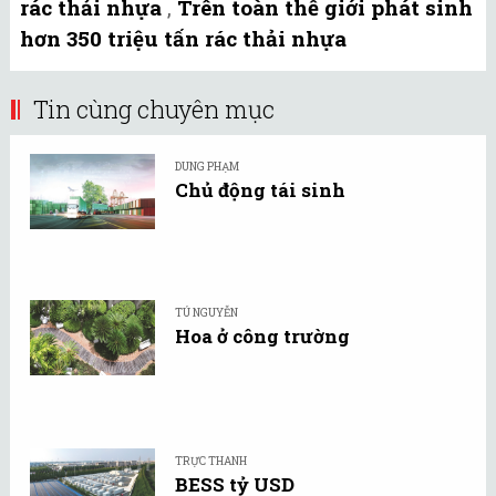
rác thải nhựa
,
Trên toàn thế giới phát sinh
hơn 350 triệu tấn rác thải nhựa
Tin cùng chuyên mục
DUNG PHẠM
Chủ động tái sinh
TÚ NGUYỄN
Hoa ở công trường
TRỰC THANH
BESS tỷ USD