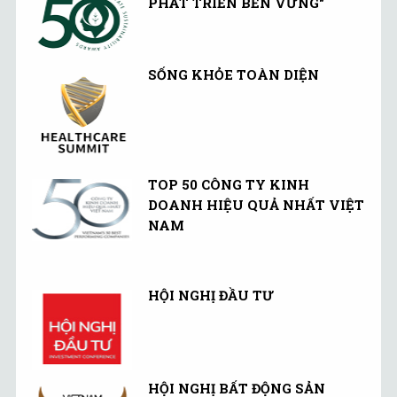
PHÁT TRIỂN BỀN VỮNG"
SỐNG KHỎE TOÀN DIỆN
TOP 50 CÔNG TY KINH
DOANH HIỆU QUẢ NHẤT VIỆT
NAM
HỘI NGHỊ ĐẦU TƯ
HỘI NGHỊ BẤT ĐỘNG SẢN