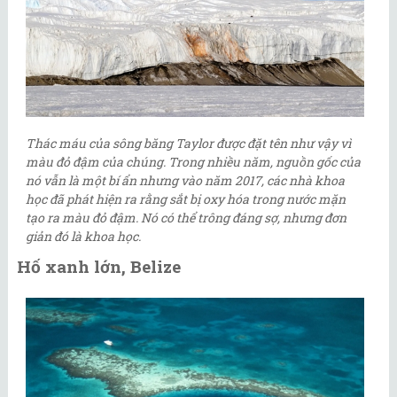
Thác máu của sông băng Taylor được đặt tên như vậy vì
màu đỏ đậm của chúng. Trong nhiều năm, nguồn gốc của
nó vẫn là một bí ẩn nhưng vào năm 2017, các nhà khoa
học đã phát hiện ra rằng sắt bị oxy hóa trong nước mặn
tạo ra màu đỏ đậm. Nó có thể trông đáng sợ, nhưng đơn
giản đó là khoa học.
Hố xanh lớn, Belize