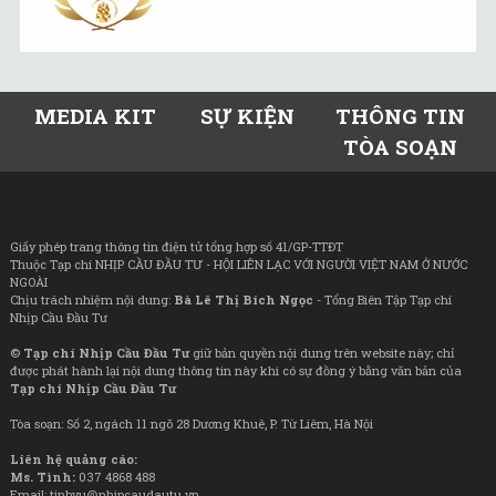
MEDIA KIT
SỰ KIỆN
THÔNG TIN
TÒA SOẠN
Giấy phép trang thông tin điện tử tổng hợp số 41/GP-TTĐT
Thuộc Tạp chí NHỊP CẦU ĐẦU TƯ - HỘI LIÊN LẠC VỚI NGƯỜI VIỆT NAM Ở NƯỚC
NGOÀI
Chịu trách nhiệm nội dung:
Bà Lê Thị Bích Ngọc
- Tổng Biên Tập Tạp chí
Nhịp Cầu Đầu Tư
©
Tạp chí Nhịp Cầu Đầu Tư
giữ bản quyền nội dung trên website này; chỉ
được phát hành lại nội dung thông tin này khi có sự đồng ý bằng văn bản của
Tạp chí Nhịp Cầu Đầu Tư
Tòa soạn: Số 2, ngách 11 ngõ 28 Dương Khuê, P. Từ Liêm, Hà Nội
Liên hệ quảng cáo:
Ms. Tình:
037 4868 488
Email: tinhvu@nhipcaudautu.vn