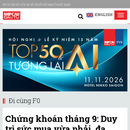
TẠP CHÍ CỦA HỘI LIÊN LẠC VỚI NGƯỜI VIỆT NAM Ở NƯỚC NGOÀI
ENGLISH
Tog
nav
Đi cùng F0
Chứng khoán tháng 9: Duy
trì sức mua vừa phải, đa