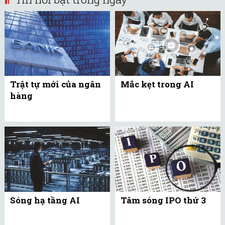
Trật tự mới của ngân
Mắc kẹt trong AI
hàng
Sóng hạ tầng AI
Tâm sóng IPO thứ 3