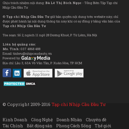
Chịu trách nhiệm nội dung:
Bà Lê Thị Bích Ngọc
- Tổng Biên Tập Tạp chí
Nhịp Cầu Đầu Tư
©
Tạp chí Nhịp Cầu Đầu Tư
giữ bản quyền nội dung trên website này; chỉ
được phát hành lại nội dung thông tin này khi có sự đồng ý bằng văn bản của
Tạp chí Nhịp Cầu Đầu Tư
Tòa soạn: Số 2, ngách 11 ngõ 28 Dương Khuê, P. Từ Liêm, Hà Nội
Liên hệ quảng cáo:
Ms. Tình:
037 4868 488
Email: tinhvu@nhipcaudautu.vn
Powered by:
Địa chỉ: Lầu 3, 63A Võ Văn Tần, P. Xuân Hòa, TP. HCM
© Copyright 2009-2016
Tạp chí Nhịp Cầu Đầu Tư
Kinh Doanh
Công Nghệ
Doanh Nhân
Chuyên đề
Tài Chính
Bất động sản
Phong Cách Sống
Thế giới