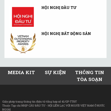
HỘI NGHỊ ĐẦU TƯ
HỘI NGHỊ BẤT ĐỘNG SẢN
MEDIA KIT
SỰ KIỆN
THÔNG TIN
TÒA SOẠN
Giấy phép trang thông tin điện tử tổng hợp số 41/GP-TTĐT
Thuộc Tạp chí NHỊP CẦU ĐẦU TƯ - HỘI LIÊN LẠC VỚI NGƯỜI VIỆT NAM Ở NƯỚC
NGOÀI