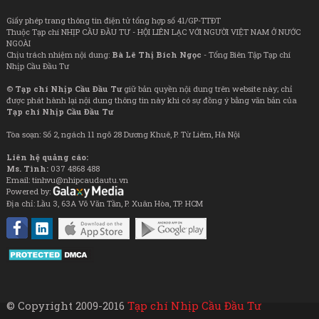
Giấy phép trang thông tin điện tử tổng hợp số 41/GP-TTĐT
Thuộc Tạp chí NHỊP CẦU ĐẦU TƯ - HỘI LIÊN LẠC VỚI NGƯỜI VIỆT NAM Ở NƯỚC
NGOÀI
Chịu trách nhiệm nội dung:
Bà Lê Thị Bích Ngọc
- Tổng Biên Tập Tạp chí
Nhịp Cầu Đầu Tư
©
Tạp chí Nhịp Cầu Đầu Tư
giữ bản quyền nội dung trên website này; chỉ
được phát hành lại nội dung thông tin này khi có sự đồng ý bằng văn bản của
Tạp chí Nhịp Cầu Đầu Tư
Tòa soạn: Số 2, ngách 11 ngõ 28 Dương Khuê, P. Từ Liêm, Hà Nội
Liên hệ quảng cáo:
Ms. Tình:
037 4868 488
Email: tinhvu@nhipcaudautu.vn
Powered by:
Địa chỉ: Lầu 3, 63A Võ Văn Tần, P. Xuân Hòa, TP. HCM
© Copyright 2009-2016
Tạp chí Nhịp Cầu Đầu Tư