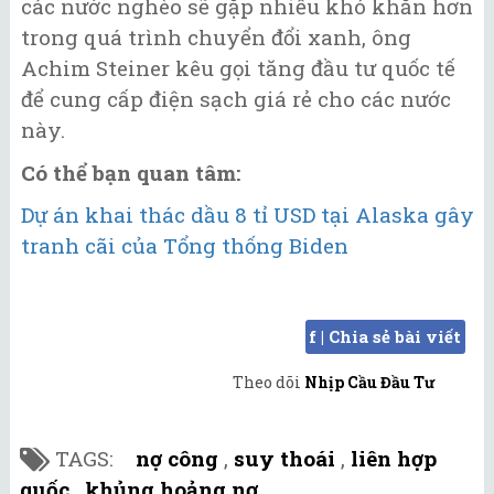
các nước nghèo sẽ gặp nhiều khó khăn hơn
trong quá trình chuyển đổi xanh, ông
Achim Steiner kêu gọi tăng đầu tư quốc tế
để cung cấp điện sạch giá rẻ cho các nước
này.
Có thể bạn quan tâm:
Dự án khai thác dầu 8 tỉ USD tại Alaska gây
tranh cãi của Tổng thống Biden
f | Chia sẻ bài viết
Theo dõi
Nhịp Cầu Đầu Tư
TAGS:
nợ công
,
suy thoái
,
liên hợp
quốc
,
khủng hoảng nợ