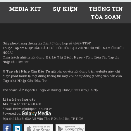
MEDIA KIT
SỰ KIỆN
THÔNG TIN
TÒA SOẠN
Giấy phép trang thông tin điện tử tổng hợp số 41/GP-TTĐT
Thuộc Tạp chí NHỊP CẦU ĐẦU TƯ - HỘI LIÊN LẠC VỚI NGƯỜI VIỆT NAM Ở NƯỚC
NGOÀI
Chịu trách nhiệm nội dung:
Bà Lê Thị Bích Ngọc
- Tổng Biên Tập Tạp chí
Nhịp Cầu Đầu Tư
©
Tạp chí Nhịp Cầu Đầu Tư
giữ bản quyền nội dung trên website này; chỉ
được phát hành lại nội dung thông tin này khi có sự đồng ý bằng văn bản của
Tạp chí Nhịp Cầu Đầu Tư
Tòa soạn: Số 2, ngách 11 ngõ 28 Dương Khuê, P. Từ Liêm, Hà Nội
Liên hệ quảng cáo:
Ms. Tình:
037 4868 488
Email: tinhvu@nhipcaudautu.vn
Powered by:
Địa chỉ: Lầu 3, 63A Võ Văn Tần, P. Xuân Hòa, TP. HCM