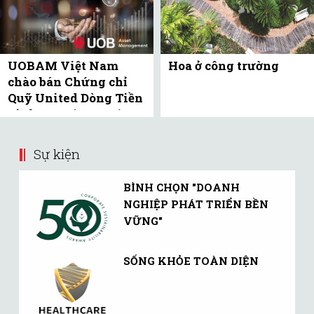
UOBAM Việt Nam
Hoa ở công trường
chào bán Chứng chỉ
Quỹ United Dòng Tiền
Linh Hoạt (UMMF) ra
công ...
Sự kiện
BÌNH CHỌN "DOANH
NGHIỆP PHÁT TRIỂN BỀN
VỮNG"
SỐNG KHỎE TOÀN DIỆN