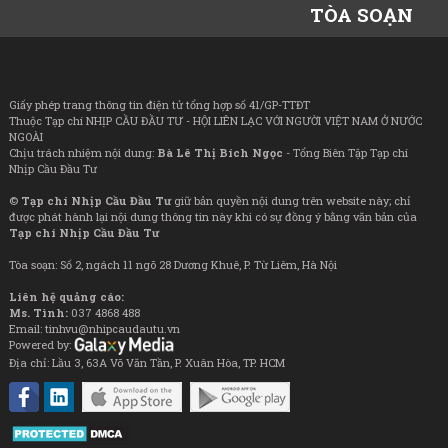
TÒA SOẠN
Giấy phép trang thông tin điện tử tổng hợp số 41/GP-TTĐT
Thuộc Tạp chí NHỊP CẦU ĐẦU TƯ - HỘI LIÊN LẠC VỚI NGƯỜI VIỆT NAM Ở NƯỚC
NGOÀI
Chịu trách nhiệm nội dung:
Bà Lê Thị Bích Ngọc
- Tổng Biên Tập Tạp chí
Nhịp Cầu Đầu Tư
©
Tạp chí Nhịp Cầu Đầu Tư
giữ bản quyền nội dung trên website này; chỉ
được phát hành lại nội dung thông tin này khi có sự đồng ý bằng văn bản của
Tạp chí Nhịp Cầu Đầu Tư
Tòa soạn: Số 2, ngách 11 ngõ 28 Dương Khuê, P. Từ Liêm, Hà Nội
Liên hệ quảng cáo:
Ms. Tình:
037 4868 488
Email: tinhvu@nhipcaudautu.vn
Powered by:
Địa chỉ: Lầu 3, 63A Võ Văn Tần, P. Xuân Hòa, TP. HCM