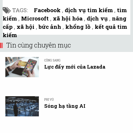
TAGS:
Facebook
,
dịch vụ tìm kiếm
,
tìm
kiếm
,
Microsoft
,
xã hội hóa
,
dịch vụ
,
nâng
cấp
,
xã hội
,
bức ảnh
,
khổng lồ
,
kết quả tìm
kiếm
Tin cùng chuyên mục
CÔNG SANG
Lực đẩy mới của Lazada
PHI VŨ
Sóng hạ tầng AI