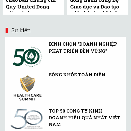
Quỹ United Dòng
Giáo dục và Đào tạo
Tiền Linh Hoạt
triển khai mô hình
(UMMF) ra công ...
bể bơi học đường tại
Bắc ...
Sự kiện
BÌNH CHỌN "DOANH NGHIỆP
PHÁT TRIỂN BỀN VỮNG"
SỐNG KHỎE TOÀN DIỆN
TOP 50 CÔNG TY KINH
DOANH HIỆU QUẢ NHẤT VIỆT
NAM