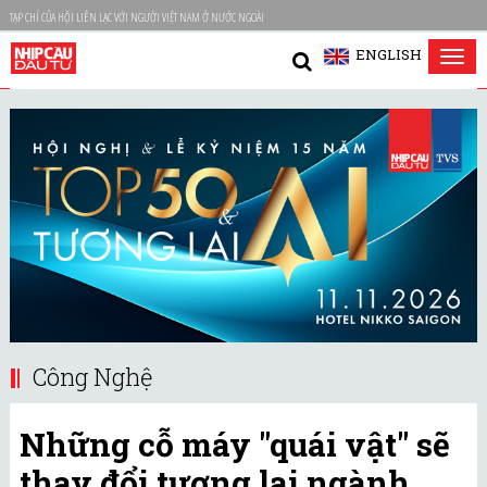
TẠP CHÍ CỦA HỘI LIÊN LẠC VỚI NGƯỜI VIỆT NAM Ở NƯỚC NGOÀI
ENGLISH
Tog
nav
Công Nghệ
Những cỗ máy "quái vật" sẽ
thay đổi tương lai ngành