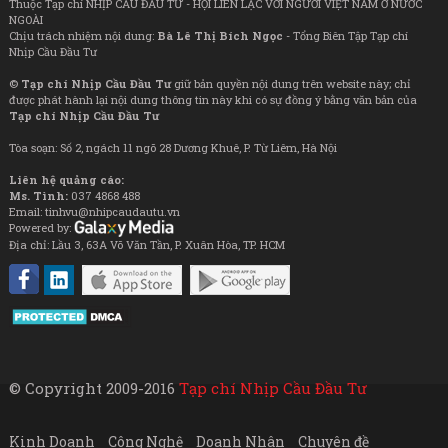
Thuộc Tạp chí NHỊP CẦU ĐẦU TƯ - HỘI LIÊN LẠC VỚI NGƯỜI VIỆT NAM Ở NƯỚC
NGOÀI
Chịu trách nhiệm nội dung:
Bà Lê Thị Bích Ngọc
- Tổng Biên Tập Tạp chí
Nhịp Cầu Đầu Tư
©
Tạp chí Nhịp Cầu Đầu Tư
giữ bản quyền nội dung trên website này; chỉ
được phát hành lại nội dung thông tin này khi có sự đồng ý bằng văn bản của
Tạp chí Nhịp Cầu Đầu Tư
Tòa soạn: Số 2, ngách 11 ngõ 28 Dương Khuê, P. Từ Liêm, Hà Nội
Liên hệ quảng cáo:
Ms. Tình:
037 4868 488
Email: tinhvu@nhipcaudautu.vn
Powered by:
Địa chỉ: Lầu 3, 63A Võ Văn Tần, P. Xuân Hòa, TP. HCM
© Copyright 2009-2016
Tạp chí Nhịp Cầu Đầu Tư
Kinh Doanh
Công Nghệ
Doanh Nhân
Chuyên đề